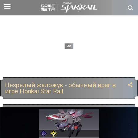
Незрелый жаложук - обычный враг в
игре Honkai Star Rail