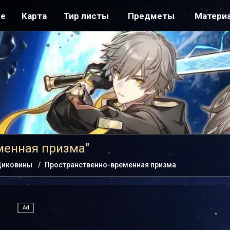
ре
Карта
Тир листы
Предметы
Матери
менная призма"
иковины
Пространственно-временная призма