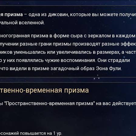
я призма
– одна из диковин, которые вы можете получи
уальной вселенной.
ногогранная призма в форме сыра с зеркалом в каждом
блучении разные грани призмы производят разные эффек
ников уменьшались или увеличивались в размерах, а част
о у них появлялись чужие воспоминания. Они страдали
что видели в призме загадочный образ Эона Фули.
твенно-временная призма
ы "Пространственно-временная призма" на вас действуе
рсонажей повышается на 1 ур.