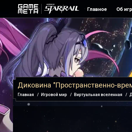
Главное
Об иг
Диковина "Пространственно-вре
Главная
Игровой мир
Виртуальная вселенная
Д