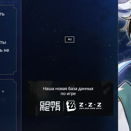
ть
ты.
ь не
т