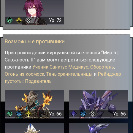
Ур. 72
Возможные противники
При прохождении виртуальной вселенной “Мир 5 |
Сложность II” вам могут встретиться следующие
противники
Ученик Санктус Медикус: Оборотень
,
Огонь из космоса
,
Тень хранительницы
и
Рейнджер
пустоты: Подавитель
.
Ур. 66
Ур. 66