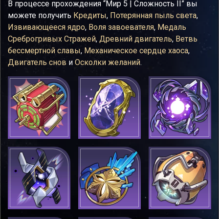
В процессе прохождения “Мир 5 | Сложность II” вы
можете получить
Кредиты
,
Потерянная пыль света
,
Извивающееся ядро
,
Воля завоевателя
,
Медаль
Среброгривых Стражей
,
Древний двигатель
,
Ветвь
бессмертной славы
,
Механическое сердце хаоса
,
Двигатель снов
и
Осколки желаний
.