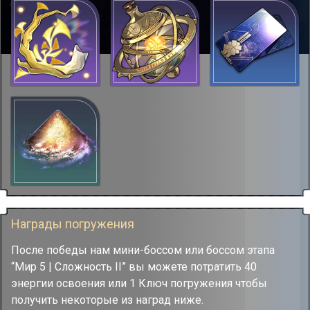
Награды погружения
После победы нам мини-боссом или боссом этапа
“Мир 5 | Сложность II” вы можете потратить 40
энергии освоения или 1 Ключ погружения чтобы
получить некоторые из наград ниже.