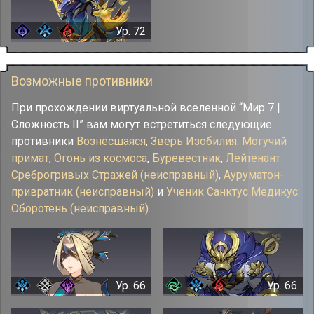
Ур. 72
Возможные противники
При прохождении виртуальной вселенной “Мир 7 |
Сложность II” вам могут встретиться следующие
противники
Вознёсшаяся
,
Зверь Изобилия: Могучий
примат
,
Огонь из космоса
,
Буревестник
,
Лейтенант
Среброгривых Стражей (неисправный)
,
Ауруматон-
привратник (неисправный)
и
Ученик Санктус Медикус:
Оборотень (неисправный)
.
Ур. 66
Ур. 66