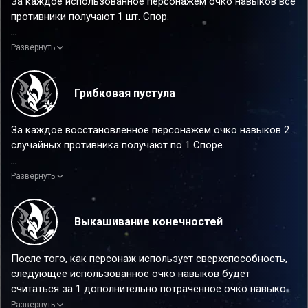
За каждое использованное персонажем очко навыков все
противники получают 1 шт. Спор.
Эффект от усиления
Развернуть
За каждое использованное персонажем очко навыков все
противники получают 1 шт. Спор. Если количество очков
навыков опускается до 0, то скорость персонажа,
Грибковая пустула
использовавшего последнее очко навыков, повышается
на 20% на 2 хода.
За каждое восстановленное персонажем очко навыков 2
случайных противника получают по 1 Споре.
Эффект от усиления
Развернуть
За каждое восстановленное персонажем очко навыков 2
случайных противника получают по 1 Споре. Макс.
количество имеющихся Спор увеличивается до 9 шт.
Выкашивание конечностей
После того, как персонаж использует сверхспособность,
следующее использованное очко навыков будет
считаться за 1 дополнительно потраченное очко навыков.
Каждое потраченное очко навыков повышает крит. урон
Развернуть