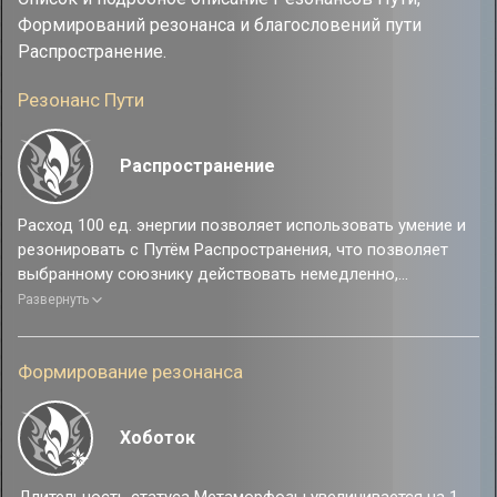
Формирований резонанса и благословений пути
Распространение.
Резонанс Пути
Распространение
Расход 100 ед. энергии позволяет использовать умение и
резонировать с Путём Распространения, что позволяет
выбранному союзнику действовать немедленно,
восстанавливает 2 оч. навыков и накладывает на него
Развернуть
статус Метаморфозы на 1 ход. Этот эффект действует
только на самую последнюю выбранную цель.
Формирование резонанса
Хоботок