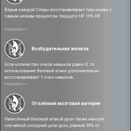
имеющиеся у него до атаки Споры на остальные цели.
Взрыв каждой Споры восстанавливает персонажу с
самым низким процентом текущего HP 10% HP.
Эффект от усиления
Развернуть
Каждая имеющаяся у противников Спора понижает
получаемый союзниками урон на 0.8%. Взрывы Спор
восстанавливают персонажу с самым низким процентом
Возбудительная железа
текущего HP 12% HP.
Если количество очков навыков равно 0, то
использование базовой атаки дополнительно
восстанавливает 1 очко навыков.
Развернуть
Эффект от усиления
Если количество очков навыков равно 0, то
использование базовой атаки дополнительно
Оголённая мозговая материя
восстанавливает 1 очко навыков, а также имеет
фиксированный шанс 50% дополнительно восстановить
Нанесённый базовой атакой урон также наносит
ещё 1 очко навыков.
случайной соседней цели урон, равный 30% от