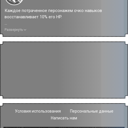
Каждое потраченное персонажем очко навыков
восстанавливает 10% его HP.
Эффект от усиления
Развернуть
Каждое потраченное персонажем очко навыков
восстанавливает 15% его HP.
Условия использования
Персональные данные
Написать нам