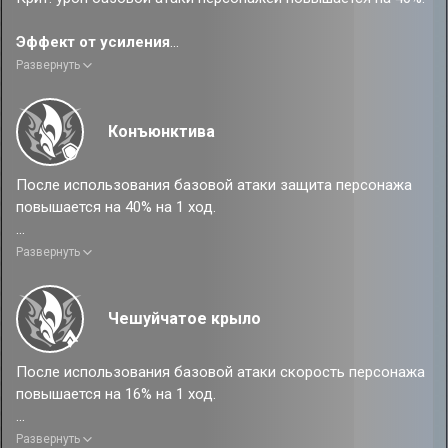
Эффект от усиления
Крит. урон базовой атаки персонажей повышается на 60%.
Развернуть
Конъюнктива
После использования базовой атаки защита персонажа
повышается на 40% на 1 ход.
Эффект от усиления
Развернуть
После использования базовой атаки защита персонажа
повышается на 40% на 2 хода.
Чешуйчатое крыло
После использования базовой атаки скорость персонажа
повышается на 16% на 1 ход.
Эффект от усиления
Развернуть