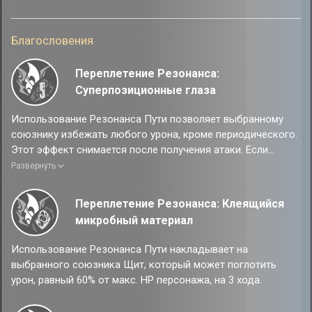
урон базовой атаки, равный 80% от силы атаки персонажа.
Этот эффект может сработать на одной цели не более 3
Благословения
раз.
Переплетение Резонанса:
Суперпозиционные глаза
Использование Резонанса Пути позволяет выбранному
союзнику избежать любого урона, кроме периодического.
Этот эффект снимается после получения атаки. Если
текущее HP цели ниже 50%, Резонанс Пути дополнительно
Развернуть
восстанавливает 1 очко навыков.
Переплетение Резонанса: Клеящийся
микробный материал
Использование Резонанса Пути накладывает на
выбранного союзника Щит, который может поглотить
урон, равный 60% от макс. HP персонажа, на 3 хода.