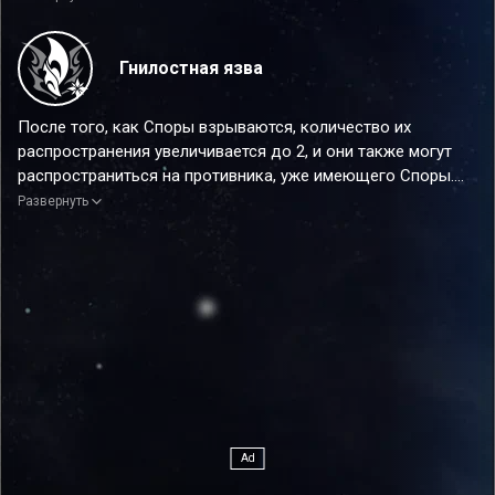
персонажа на 40%. Этот эффект может складываться до 2
раз и заканчивается после использования атаки
персонажа.
Гнилостная язва
Эффект от усиления
После того, как Споры взрываются, количество их
После того как персонаж использует сверхспособность,
распространения увеличивается до 2, и они также могут
следующее использованное или восстановленное очко
распространиться на противника, уже имеющего Споры.
навыков будет считаться за 1 дополнительно потраченное
Развернуть
или восстановленное очко навыков. Каждое потраченное
Эффект от усиления
или восстановленное очко навыков повышает крит. урон
После того, как Споры взрываются, количество их
персонажа на 45%. Этот эффект может складываться до 2
распространения увеличивается до 3, и они также могут
раз и заканчивается после использования атаки
распространиться на противника, уже имеющего Споры.
персонажа.