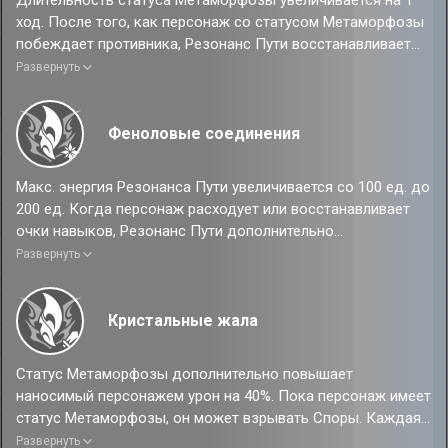
Длительность статуса Метаморфозы увеличивается на 1
ход. После того, как персонаж со статусом Метаморфозы
побеждает противника, Резонанс Пути восстанавливает
20% энергии.
Развернуть
Феноловые соединения
Макс. энергия Резонанса Пути увеличивается со 100 ед. до
200 ед. Когда персонаж расходует или восстанавливает
очки навыков, Резонанс Пути дополнительно
восстанавливает 1% энергии.
Развернуть
Кристальные жала
Статус Метаморфозы дополнительно повышает
наносимый персонажем урон на 40%. Пока персонаж имеет
статус Метаморфозы, он может взрывать Споры. Каждая
Спора, взорванная персонажем, дополнительно наносит
Развернуть