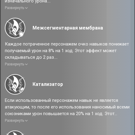
изначального урона.
Развернуть
Эффект от усиления
Нанесённый базовой атакой урон также наносит соседним
целям урон, равный 35% от изначального урона.
Межсегментарная мембрана
Каждое потраченное персонажем очко навыков понижает
получаемый урон на 8% на 1 ход. Этот эффект может
складываться до 2 раз.
Развернуть
Эффект от усиления
Каждое потраченное персонажем очко навыков понижает
получаемый урон на 8% на 1 ход. Этот эффект может
Катализатор
складываться до 3 раз.
Если использованный персонажем навык не является
атакующим, то после его использования наносимый всеми
союзниками урон повышается на 20% на 1 ход. Этот
эффект может складываться до 3 раз.
Развернуть
Эффект от усиления