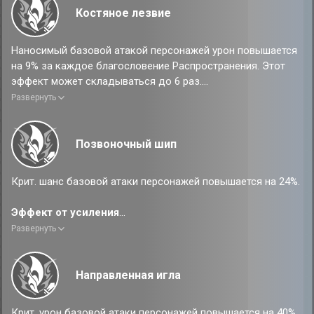
Если использованный персонажем навык не является
Костяное лезвие
атакующим, то после его использования наносимый всеми
союзниками урон повышается на 30% на 1 ход. Этот
Наносимый базовой атакой персонажей урон повышается
эффект может складываться до 3 раз.
на 9% за каждое благословение Распространения. Этот
эффект может складываться до 6 раз.
Развернуть
Эффект от усиления
Наносимый базовой атакой персонажей урон повышается
на 12% за каждое благословение Распространения. Этот
Позвоночный шип
эффект может складываться до 9 раз.
Крит. шанс базовой атаки персонажей повышается на 24%.
Эффект от усиления
Крит. шанс базовой атаки персонажей повышается на 36%.
Развернуть
Направленная игла
Крит. урон базовой атаки персонажей повышается на 40%.