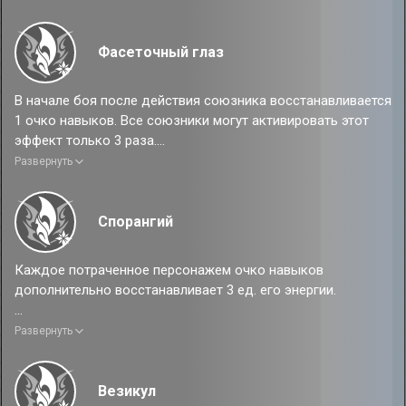
После использования базовой атаки скорость персонажа
повышается на 16% на 2 хода.
Фасеточный глаз
В начале боя после действия союзника восстанавливается
1 очко навыков. Все союзники могут активировать этот
эффект только 3 раза.
Развернуть
Эффект от усиления
В начале боя после действия союзника восстанавливается
1 очко навыков. Все союзники могут активировать этот
Спорангий
эффект только 5 раз.
Каждое потраченное персонажем очко навыков
дополнительно восстанавливает 3 ед. его энергии.
Эффект от усиления
Развернуть
Каждое потраченное персонажем очко навыков
дополнительно восстанавливает 4 ед. его энергии.
Везикул