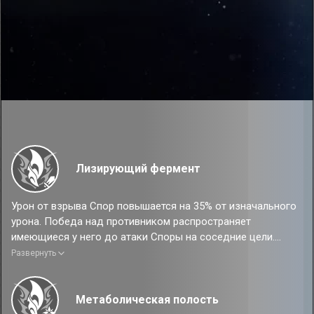
Лизирующий фермент
Урон от взрыва Спор повышается на 35% от изначального
урона. Победа над противником распространяет
имеющиеся у него до атаки Споры на соседние цели.
Развернуть
Эффект от усиления
Урон от взрыва Спор повышается на 50% от изначального
урона. Победа над противником распространяет
Метаболическая полость