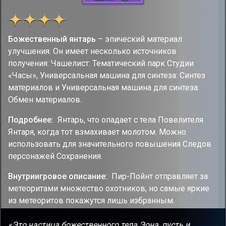
Божественный янтарь
– эпический материал
улучшения. Он имеет несколько источников
получения: Чашелист: Тематический парк Студии
«Часы», Универсальная машина для синтеза: Синтез
материалов и Универсальная машина для синтеза:
Обмен материалов.
Подробнее:
Янтарь, что опадает с тела Повелителя
Янтаря, когда тот взмахивает молотом. Можно
использовать для значительного повышения Следов
персонажей Сохранения.
Внутриигровое описание:
Пир-Пойнт отправляет за
метеоритами множество охотников, но самые яркие
из метеоритов покажутся лишь избранным.
«Это частица божественного тела Эона, пусть и