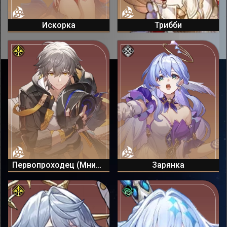
Искорка
Трибби
Первопроходец (Мнимый)
Зарянка