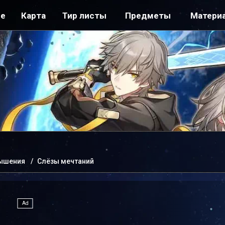
ре
Карта
Тир листы
Предметы
Матери
вышения
Слёзы мечтаний