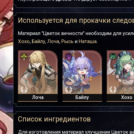
Используется для прокачки следо
Материал "Цветок вечности" необходим для уси
Хохо
,
Байлу
,
Лоча
,
Рысь
и
Наташа
.
Лоча
Байлу
Хохо
Список ингредиентов
Для изготовления материал улучшении Цветок в