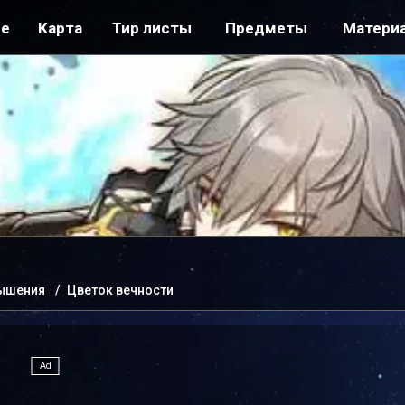
ре
Карта
Тир листы
Предметы
Матери
вышения
Цветок вечности