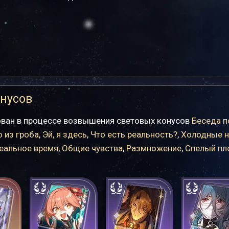
нусов
ован в процессе возвышения световых конусов
Беседа п
о из гроба
,
Эй, я здесь
,
Что есть реальность?
,
Холодные н
еальное время
,
Общие чувства
,
Размножение
,
Спелый пл