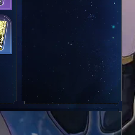
сле
и
лод