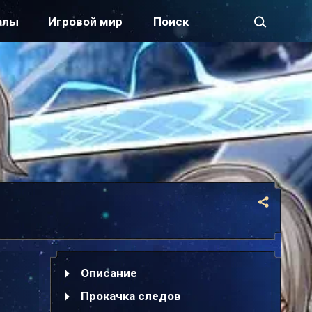
алы
Игровой мир
Описание
Прокачка следов