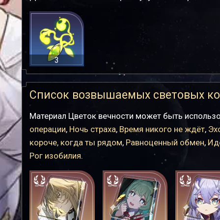
3
Список возвышаемых световых ко
Материал Цветок вечности может быть использ
операции
,
Ночь страха
,
Время никого не ждёт
,
Эх
короче, когда ты рядом
,
Равноценный обмен
,
Ид
Рог изобилия
.