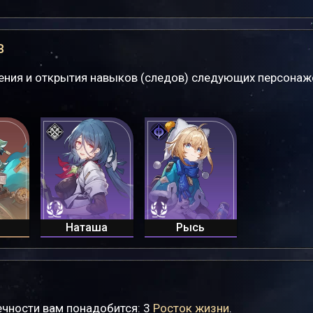
в
ления и открытия навыков (следов) следующих персонаж
Наташа
Рысь
ечности вам понадобится: 3
Росток жизни
.