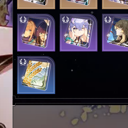
Эхо из гроба
Ночь страха
Время нико
ждёт
Холодные ночи
Равноценный
Идеальное 
короче, когда ты
обмен
рядом
Рог изобилия