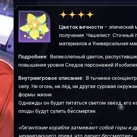
Цветок вечности
– эпический 
получения: Чашелист: Сточный п
материалов и Универсальная ма
Подробнее:
Великолепный цветок, распустивши
повышения уровня Следов персонажей Изобилия
Внутриигровое описание:
В тычинке сконцентр
силу. Ни огонь, ни лёд, ни другая суровая окру
формы жизни.
Однажды он будет питаться светом звёзд, его кор
плоды будут сулить бессмертие.
«Гигантские корабли затмевают собой горы и д
неумирающего древа, что дарует бессмертие».