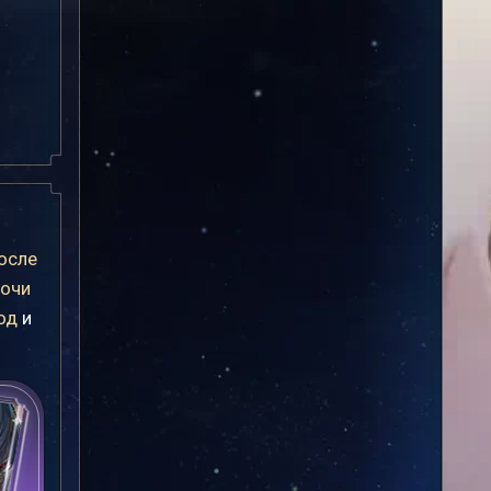
осле
очи
од
и