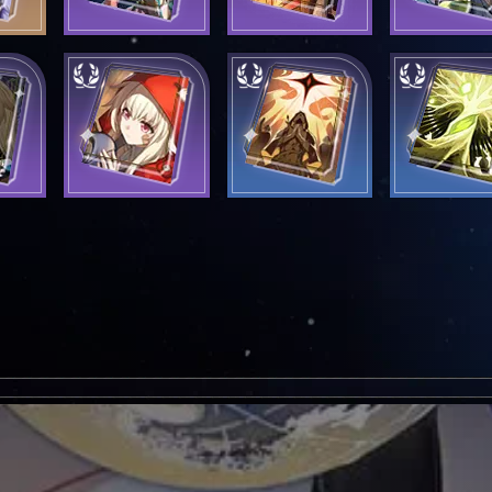
го не
Эй, я здесь
Что есть
Беседа по
реальность?
операци
время
Общие чувства
Размножение
Спелый п