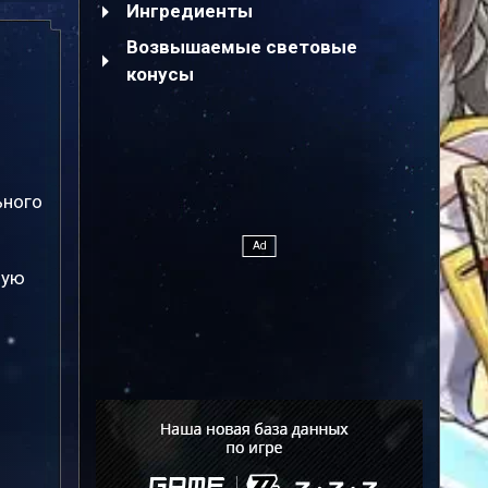
Ингредиенты
Возвышаемые световые
конусы
ьного
ную