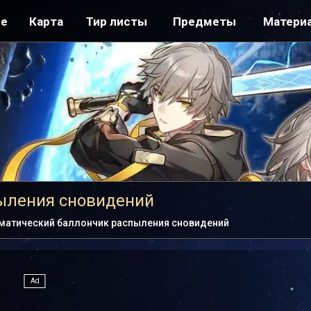
ре
Карта
Тир листы
Предметы
Матери
ыления сновидений
матический баллончик распыления сновидений