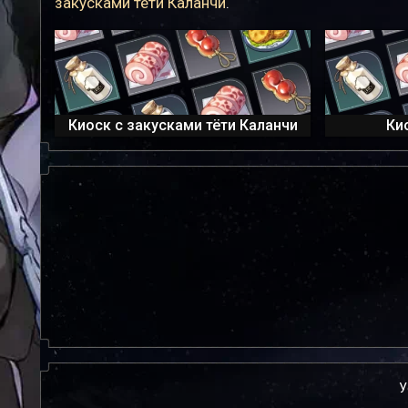
закусками тёти Каланчи
.
Киоск с закусками тёти Каланчи
Ки
У