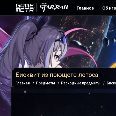
Главное
Об иг
Бисквит из поющего лотоса
Главная
Предметы
Расходные предметы
Биск