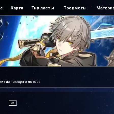
ре
Карта
Тир листы
Предметы
Матери
вит из поющего лотоса