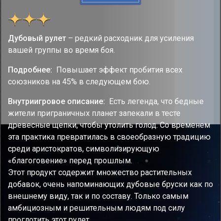
Дубовый рулет
– редкий расходник для усиления
вашей группы во время боя.
Подробнее:
Повышает эффект пробития всех
союзников на 45% в следующем бою.
Внутриигровое описание:
Есть легенда, что бедные
жители приграничных планет запекали в тесте
древесные щепки, чтобы утолить голод. Со временем
эта практика превратилась в своеобразную традицию
среди аристократов, символизирующую
«благоговение» перед прошлым.
Этот продукт содержит множество растительных
добавок, очень напоминающих дубовые бруски как по
внешнему виду, так и по составу. Только самым
амбициозным и решительным людям под силу
проглотить этот рулет.