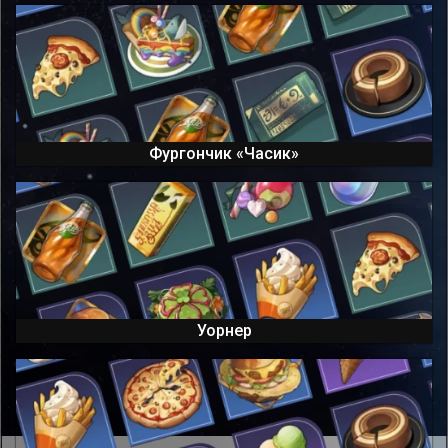
Фургончик «Часик»
Уорнер