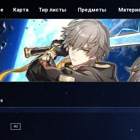
ре
Карта
Тир листы
Предметы
Матери
та