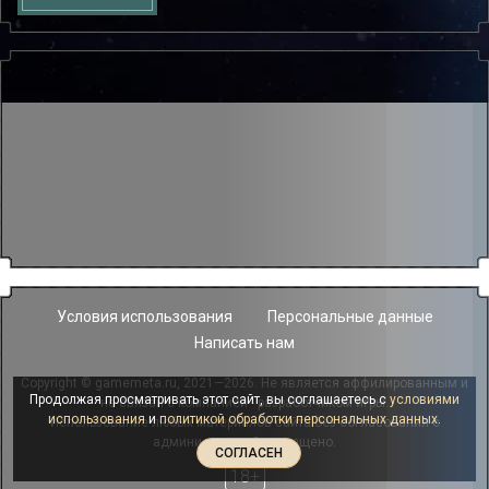
Условия использования
Персональные данные
Написать нам
Copyright © gamemeta.ru, 2021—2026. Не является аффилированным и
Продолжая просматривать этот сайт, вы соглашаетесь с
условиями
не связан с компанией - разработчиком игры.
использования
и
политикой обработки персональных данных
.
Использование любых материалов сайта без согласования с
администрацией запрещено.
СОГЛАСЕН
18+