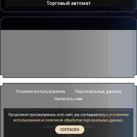
Торговый автомат
Условия использования
Персональные данные
Написать нам
Copyright © gamemeta.ru, 2021—2026. Не является аффилированным и
Продолжая просматривать этот сайт, вы соглашаетесь с
условиями
не связан с компанией - разработчиком игры.
использования
и
политикой обработки персональных данных
.
Использование любых материалов сайта без согласования с
администрацией запрещено.
СОГЛАСЕН
18+