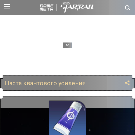
Паста квантового усиления