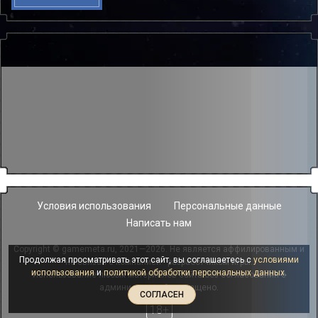
Условия использования
Персональные данные
Написать нам
Copyright © gamemeta.ru, 2021—2026. Не является аффилированным и
Продолжая просматривать этот сайт, вы соглашаетесь с
условиями
не связан с компанией - разработчиком игры.
использования
и
политикой обработки персональных данных
.
Использование любых материалов сайта без согласования с
администрацией запрещено.
СОГЛАСЕН
18+