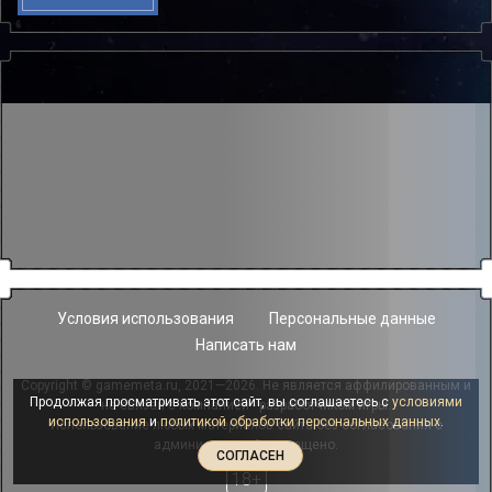
Условия использования
Персональные данные
Написать нам
Copyright © gamemeta.ru, 2021—2026. Не является аффилированным и
Продолжая просматривать этот сайт, вы соглашаетесь с
условиями
не связан с компанией - разработчиком игры.
использования
и
политикой обработки персональных данных
.
Использование любых материалов сайта без согласования с
администрацией запрещено.
СОГЛАСЕН
18+