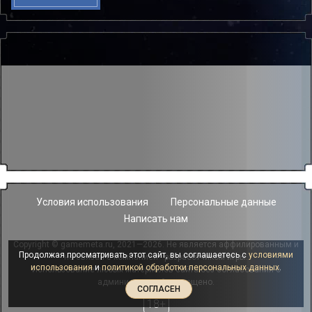
Условия использования
Персональные данные
Написать нам
Copyright © gamemeta.ru, 2021—2026. Не является аффилированным и
Продолжая просматривать этот сайт, вы соглашаетесь с
условиями
не связан с компанией - разработчиком игры.
использования
и
политикой обработки персональных данных
.
Использование любых материалов сайта без согласования с
администрацией запрещено.
СОГЛАСЕН
18+