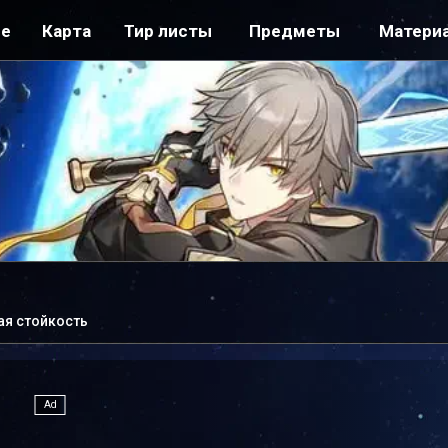
ре
Карта
Тир листы
Предметы
Матери
ая стойкость