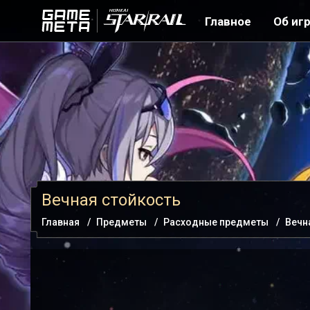
Главное
Об иг
Вечная стойкость
Главная
Предметы
Расходные предметы
Вечн