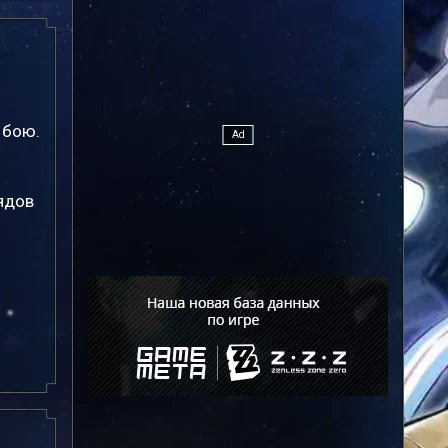
 бою.
ядов