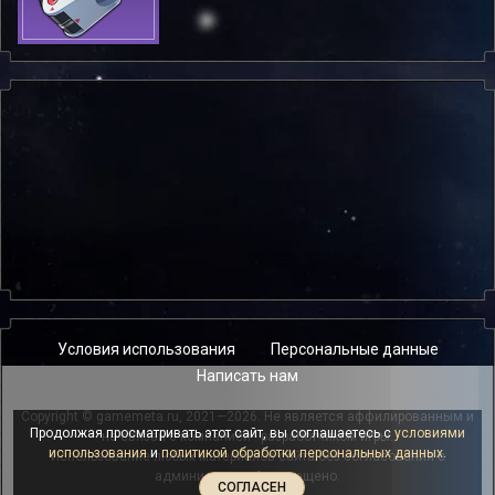
Условия использования
Персональные данные
Написать нам
Copyright © gamemeta.ru, 2021—2026. Не является аффилированным и
Продолжая просматривать этот сайт, вы соглашаетесь с
условиями
не связан с компанией - разработчиком игры.
использования
и
политикой обработки персональных данных
.
Использование любых материалов сайта без согласования с
администрацией запрещено.
СОГЛАСЕН