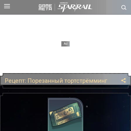
Рецепт: Порезанный тортстрёмминг