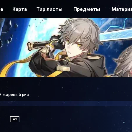
ре
Карта
Тир листы
Предметы
Матери
й жареный рис