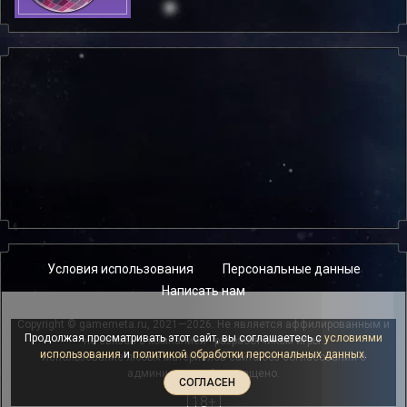
Условия использования
Персональные данные
Написать нам
Copyright © gamemeta.ru, 2021—2026. Не является аффилированным и
Продолжая просматривать этот сайт, вы соглашаетесь с
условиями
не связан с компанией - разработчиком игры.
использования
и
политикой обработки персональных данных
.
Использование любых материалов сайта без согласования с
администрацией запрещено.
СОГЛАСЕН
18+