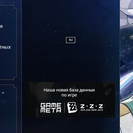
ля
етных