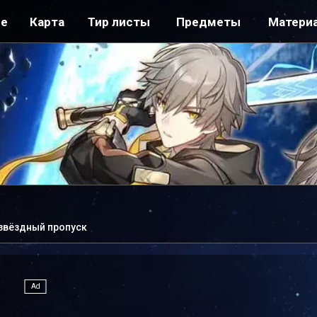
ре
Карта
Тир листы
Предметы
Матери
звёздный пропуск