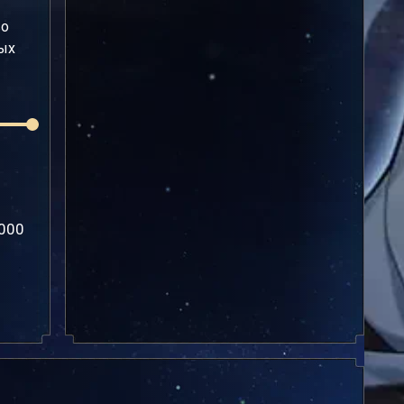
во
мых
1000