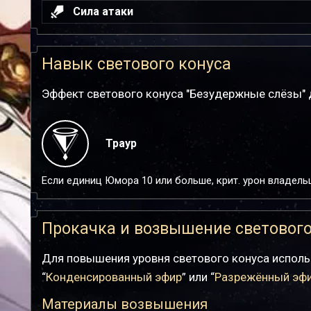
Сила атаки
Навык светового конуса
Эффект светового конуса "Безудержные слёзы" д
Траур
Если единиц Юмора 10 или больше, крит. урон владель
Прокачка и возвышение светового
Для повышения уровня светового конуса исполь
“
Конденсированный эфир
” или “
Разрежённый эф
Материалы возвышения