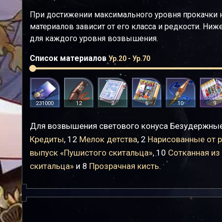
При достижении максимального уровня прокачки 
материалов зависит от его класса и редкости. Ни
для каждого уровня возвышения.
Список материалов
Ур.20 - Ур.70
231000
12
2
6
10
9
Для возвышения светового конуса Безудержные
Кредиты
, 12
Мелок детства
, 2
Нарисованные от р
выпуск «Пушистого скитальца»
, 10
Сотканная из
скитальца»
и 8
Прозрачная кисть
.