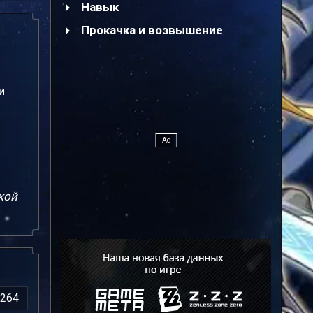
Навык
Прокачка и возвышение
и
кой
264