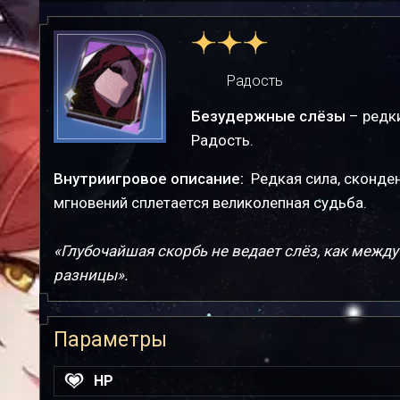
Радость
Безудержные слёзы
– редк
Радость.
Внутриигровое описание:
Редкая сила, сконде
мгновений сплетается великолепная судьба.
«Глубочайшая скорбь не ведает слёз, как межд
разницы».
Параметры
HP