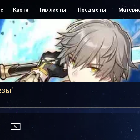
ре
Карта
Тир листы
Предметы
Матери
ёзы"