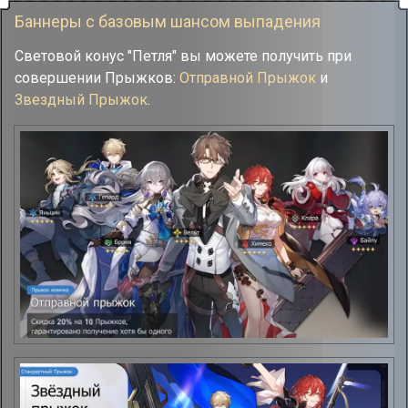
Баннеры с базовым шансом выпадения
Световой конус "Петля" вы можете получить при
совершении Прыжков:
Отправной Прыжок
и
Звездный Прыжок
.