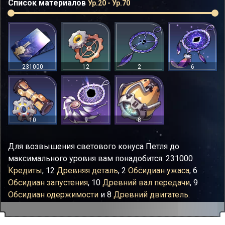
Список материалов
Ур.20 - Ур.70
231000
12
2
6
10
9
8
Для возвышения светового конуса Петля до
максимального уровня вам понадобится: 231000
Кредиты
, 12
Древняя деталь
, 2
Обсидиан ужаса
, 6
Обсидиан запустения
, 10
Древний вал передачи
, 9
Обсидиан одержимости
и 8
Древний двигатель
.