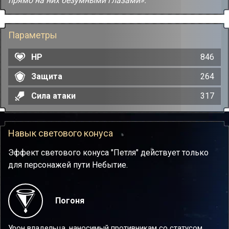
прямо на них безумными глазами».
Параметры
HP
846
Защита
264
Сила атаки
317
Навык светового конуса
Эффект светового конуса "Петля" действует только
для персонажей пути Небытие.
Погоня
Урон владельца, наносимый противникам со статусом