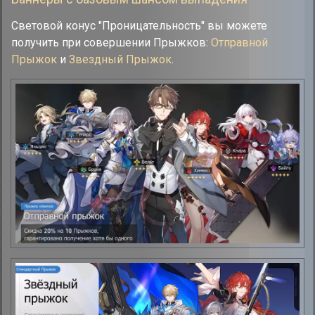
Световой конус "Проницательность" вы можете
получить при совершении Прыжков:
Отправной
Прыжок
и
Звездный Прыжок
.