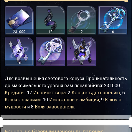
231000
12
2
6
10
9
8
Для возвышения светового конуса Проницательность
до максимального уровня вам понадобится: 231000
Кредиты
, 12
Инстинкт вора
, 2
Ключ к вдохновению
, 6
Ключ к знаниям
, 10
Искажённые амбиции
, 9
Ключ к
мудрости
и 8
Воля завоевателя
.
Баннеры с базовым шансом выпадения