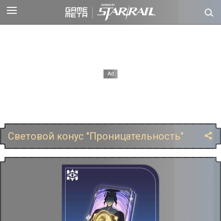
Световой конус "Проницательность"