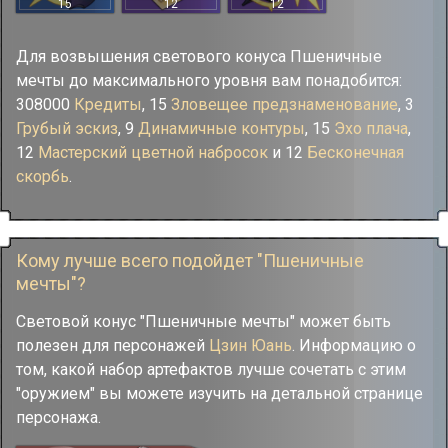
15
12
12
Для возвышения светового конуса Пшеничные
мечты до максимального уровня вам понадобится:
308000
Кредиты
, 15
Зловещее предзнаменование
, 3
Грубый эскиз
, 9
Динамичные контуры
, 15
Эхо плача
,
12
Мастерский цветной набросок
и 12
Бесконечная
скорбь
.
Кому лучше всего подойдет "Пшеничные
мечты"?
Световой конус "Пшеничные мечты" может быть
полезен для персонажей
Цзин Юань
. Информацию о
том, какой набор артефактов лучше сочетать с этим
"оружием" вы можете изучить на детальной странице
персонажа.