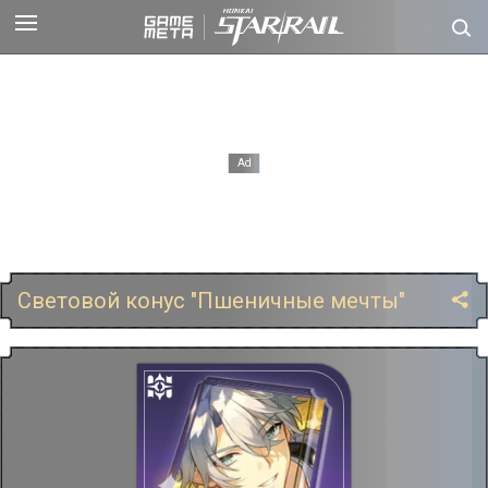
Световой конус "Пшеничные мечты"