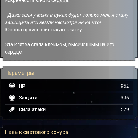
искренность юного сердца.
- Даже если у меня в руках будет только меч, я стану
защищать эти земли несмотря ни на что!
Юноша произносит тихую клятву.
Эта клятва стала клеймом, высеченным на его
сердце.
Параметры
HP
952
Защита
396
Сила атаки
529
Навык светового конуса