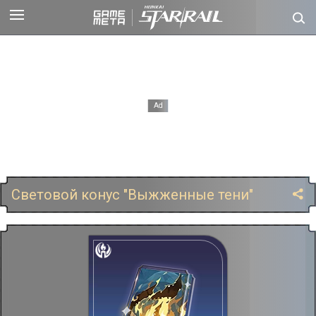
Световой конус "Выжженные тени"