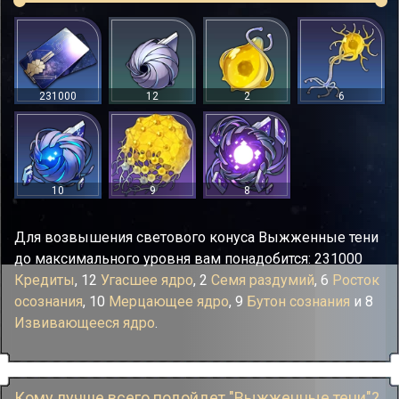
231000
12
2
6
10
9
8
Для возвышения светового конуса Выжженные тени
до максимального уровня вам понадобится: 231000
Кредиты
, 12
Угасшее ядро
, 2
Семя раздумий
, 6
Росток
осознания
, 10
Мерцающее ядро
, 9
Бутон сознания
и 8
Извивающееся ядро
.
Кому лучше всего подойдет "Выжженные тени"?