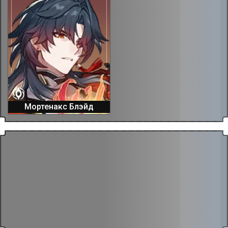
Мортенакс Блэйд