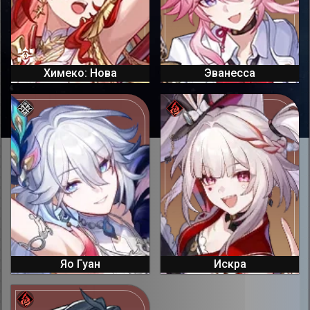
Химеко: Нова
Эванесса
Яо Гуан
Искра