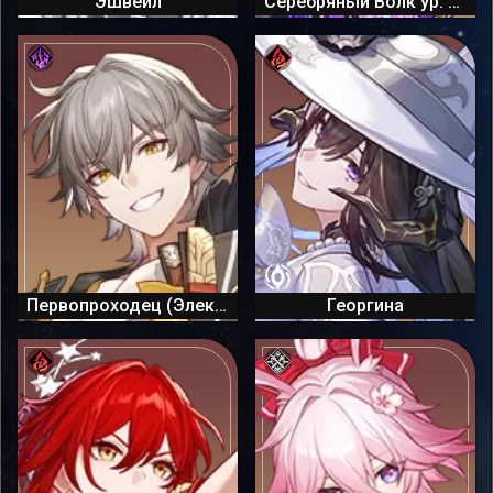
Эшвейл
Серебряный Волк ур. 999
Первопроходец (Электрический)
Георгина