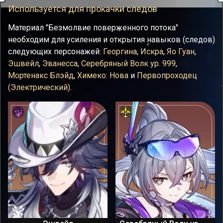
Используется для прокачки следов
Материал "Безмолвие поверженного потока"
необходим для усиления и открытия навыков (следов)
следующих персонажей:
Георгина
,
Искра
,
Яо Гуан
,
Эшвейл
,
Эванесса
,
Серебряный Волк ур. 999
,
Мортенакс Блэйд
,
Химеко: Нова
и
Первопроходец
(Электрический)
.