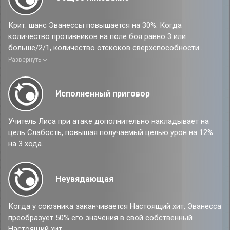
Крит. шанс Эванессы повышается на 30%. Когда
количество противников на поле боя равно 3 или
больше/2/1, количество отскоков сверхспособности
увеличивается на 1/2/4. Когда союзник, чей Номер
Развернуть
участника навыка Радости меньше, чем у Эванессы,
получает Настоящий хит, Эванесса превращает 50% из
него в свой Настоящий хит.
Исполненный приговор
Учитель Лиса при атаке дополнительно накладывает на
цель Слабость, повышая получаемый целью урон на 12%
на 3 хода.
Неувядающая
Когда у союзника заканчивается Настоящий хит, Эванесса
преобразует 50% его значения в свой собственный
Настоящий хит.