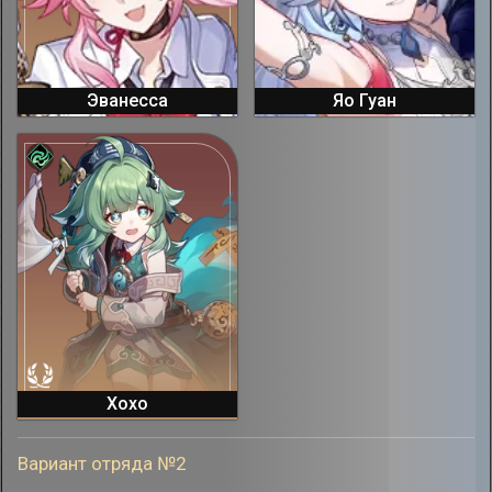
Эванесса
Яо Гуан
Хохо
Вариант отряда №2