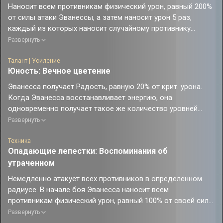
Наносит всем противникам физический урон, равный 200%
от силы атаки Эванессы, а затем наносит урон 5 раз,
каждый из которых наносит случайному противнику
физический урон, равный 144% от силы атаки Эванессы.
Развернуть
Талант | Усиление
Юность: Вечное цветение
Эванесса получает Радость, равную 20% от крит. урона.
Когда Эванесса восстанавливает энергию, она
одновременно получает такое же количество уровней
статуса Настоящий хит. Когда Эванесса получает статус
Развернуть
Настоящий хит, она одновременно получает такое же
количество энергии. Настоящий хит, полученный таким
Техника
Опадающие лепестки: Воспоминания об
образом за один раз, не превышает 100 ед.
утраченном
При накоплении 240 ед. энергии расходуется 240 ед.
накопленного значения, и Учитель Лиса использует бонус-
Немедленно атакует всех противников в определённом
атаку, нанося всем противникам физический урон, равный
радиусе. В начале боя Эванесса наносит всем
125% от силы атаки Эванессы, восстанавливает Эванессе
противникам физический урон, равный 100% от своей силы
10 ед. энергии. За один раз при восстановлении энергии
атаки, и получает 20 ур. статуса Настоящий хит.
Развернуть
можно получить максимум 240 ед. накопленного значения.