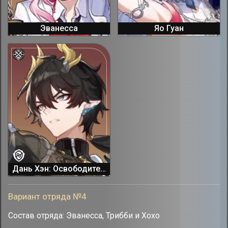
Эванесса
Яо Гуан
Дань Хэн: Освободитель Пустошей
Вариант отряда №4
Состав отряда: Эванесса, Трибби и Хохо