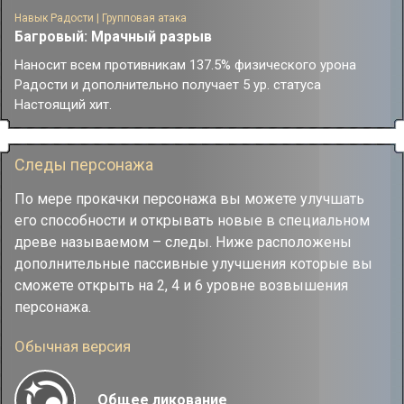
Когда у Эванессы есть статус Настоящий хит:
Навык Радости | Групповая атака
Использование навыка наносит атакованному противнику
Багровый: Мрачный разрыв
20% физического урона Радости.
Наносит всем противникам 137.5% физического урона
Использование сверхспособности наносит всем
Радости и дополнительно получает 5 ур. статуса
противникам 30% физического урона Радости и наносит
Настоящий хит.
случайно выбранной цели сверхспособности 35%
физического урона Радости. При нанесении урона Радости
сверхспособностью учитывается Настоящий хит не менее
Следы персонажа
максимального запаса энергии.
Бонус-атака Учителя Лисы наносит всем противникам
По мере прокачки персонажа вы можете улучшать
31.25% физического урона Радости.
его способности и открывать новые в специальном
древе называемом – следы. Ниже расположены
дополнительные пассивные улучшения которые вы
сможете открыть на 2, 4 и 6 уровне возвышения
персонажа.
Обычная версия
Общее ликование