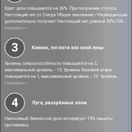
Крит. урон повышается на 36%. При получении статуса
Настоящий хит от Следа Общее ликование / Неувядающая
дополнительно получает Настоящий хит, равный 50%/100%
от количества Настоящего хита, полученного в этот раз.
Развернуть
3
Клинок, поглоти зло алой луны
Уровень сверхспособности повышается на 2,
максимальный уровень - 15. Уровень базовой атаки
повышается на 1, максимальный уровень - 10. Уровень
навыка Радости повышается на 1, максимальный уровень -
Развернуть
15.
4
Луга, разорённые злом
Наносимый Эванессой урон игнорирует 15% защиты
противника.