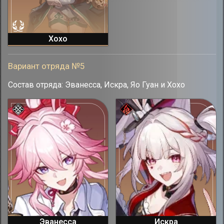
Хохо
Вариант отряда №5
Состав отряда: Эванесса, Искра, Яо Гуан и Хохо
Эванесса
Искра