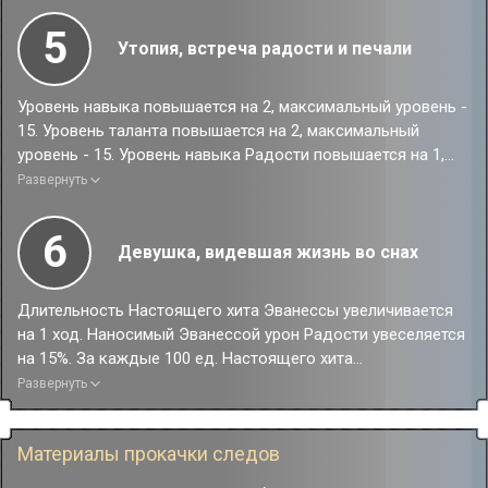
5
Утопия, встреча радости и печали
Уровень навыка повышается на 2, максимальный уровень -
15. Уровень таланта повышается на 2, максимальный
уровень - 15. Уровень навыка Радости повышается на 1,
максимальный уровень - 15.
Развернуть
6
Девушка, видевшая жизнь во снах
Длительность Настоящего хита Эванессы увеличивается
на 1 ход. Наносимый Эванессой урон Радости увеселяется
на 15%. За каждые 100 ед. Настоящего хита
дополнительно увеселяется на 2%. Учитывается до 1000
Развернуть
ед. Настоящего хита. После первого использования
сверхспособности в начале боя Эванесса гарантированно
Материалы прокачки следов
восстанавливает 120 ед. энергии. Этот эффект может
сработать 1 раз за каждые 4 раза использования