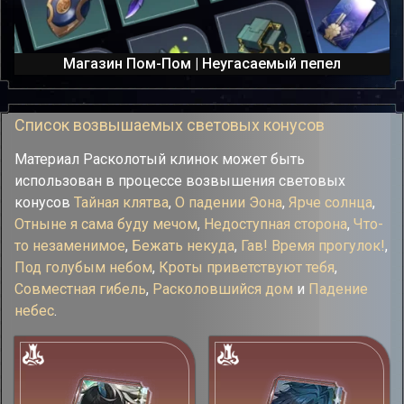
Магазин Пом-Пом | Неугасаемый пепел
Список возвышаемых световых конусов
Материал Расколотый клинок может быть
использован в процессе возвышения световых
конусов
Тайная клятва
,
О падении Эона
,
Ярче солнца
,
Отныне я сама буду мечом
,
Недоступная сторона
,
Что-
то незаменимое
,
Бежать некуда
,
Гав! Время прогулок!
,
Под голубым небом
,
Кроты приветствуют тебя
,
Совместная гибель
,
Расколовшийся дом
и
Падение
небес
.