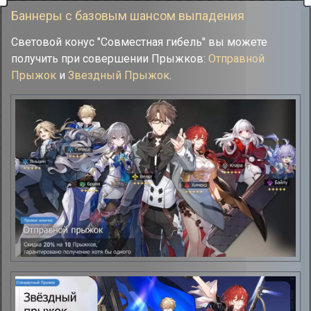
Баннеры с базовым шансом выпадения
Световой конус "Совместная гибель" вы можете
получить при совершении Прыжков:
Отправной
Прыжок
и
Звездный Прыжок
.