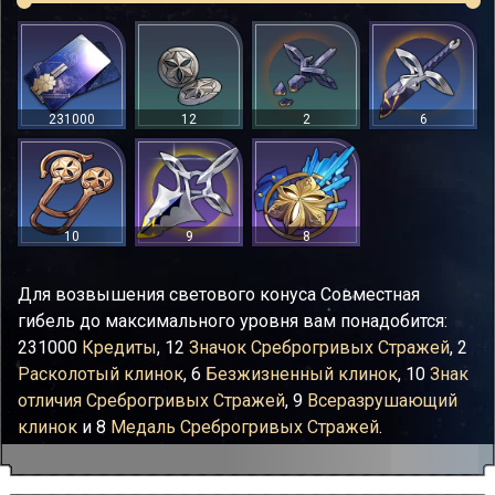
231000
12
2
6
10
9
8
Для возвышения светового конуса Совместная
гибель до максимального уровня вам понадобится:
231000
Кредиты
, 12
Значок Среброгривых Стражей
, 2
Расколотый клинок
, 6
Безжизненный клинок
, 10
Знак
отличия Среброгривых Стражей
, 9
Всеразрушающий
клинок
и 8
Медаль Среброгривых Стражей
.