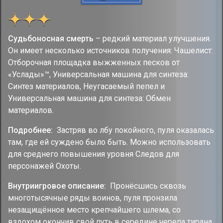
Судьбоносная смерть
– редкий материал улучшения.
Он имеет несколько источников получения: Чашелист:
Отборочная площадка выжженных песков от
«Услады»™, Универсальная машина для синтеза:
Синтез материалов, Неугасаемый пепел и
Универсальная машина для синтеза: Обмен
материалов.
Подробнее:
Застряв во лбу покойного, пуля оказалась
там, где ей суждено было быть. Можно использовать
для среднего повышения уровня Следов для
персонажей Охоты.
Внутриигровое описание:
Пронёсшись сквозь
многотысячные ряды воинов, пуля пронзила
незащищённое место крепчайшего шлема, со
вздохом окончив свой путь в середине черепа тирана.