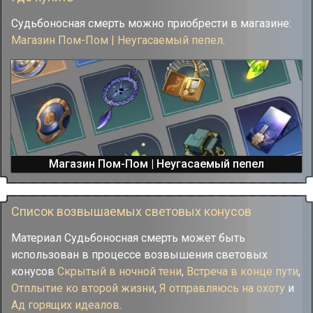
Судьбоносная смерть можно приобрести в магазине:
Магазин Пом-Пом | Неугасаемый пепел
.
Магазин Пом-Пом | Неугасаемый пепел
Список возвышаемых световых конусов
Материал Судьбоносная смерть может быть
использован в процессе возвышения световых
конусов
Скрытый в ночной тени
,
Встреча в конце пути
,
Отплытие ко второй жизни
,
Я отправляюсь на охоту
и
Ад горящих идеалов
.