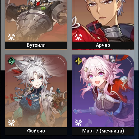
Бутхилл
Арчер
Фэйсяо
Март 7 (мечница)