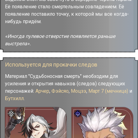
Её появление стало смертельным совпадением. Её
появление поставило точку, к которой мы все когда-
нибудь придём.
«Иногда пулевое отверстие появляется раньше
выстрела».
Используется для прокачки следов
Материал "Судьбоносная смерть" необходим для
усиления и открытия навыков (следов) следующих
персонажей:
Арчер
,
Фэйсяо
,
Моцзэ
,
Март 7 (мечница)
и
Бутхилл
.