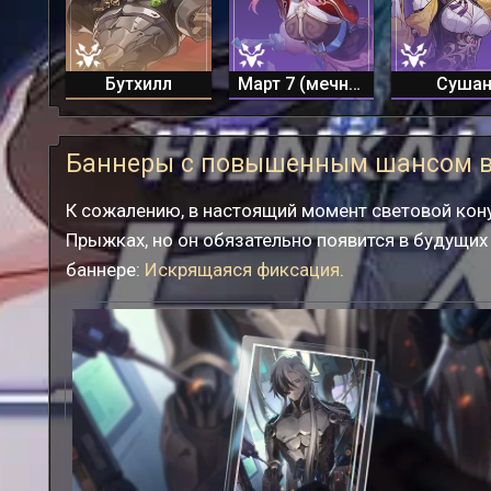
Бутхилл
Март 7 (мечница)
Суша
Баннеры с повышенным шансом 
К сожалению, в настоящий момент световой кон
Прыжках, но он обязательно появится в будущих
баннере:
Искрящаяся фиксация
.