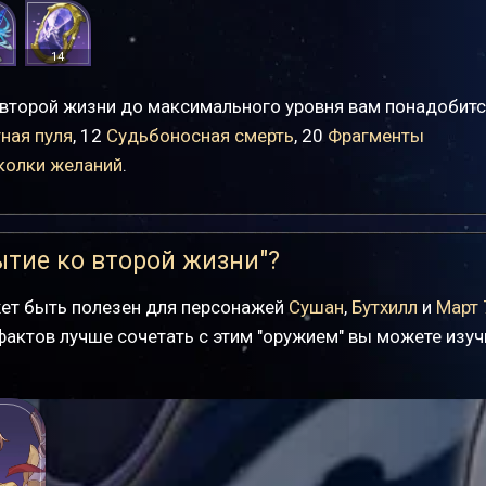
14
второй жизни до максимального уровня вам понадобитс
ная пуля
, 12
Судьбоносная смерть
, 20
Фрагменты
колки желаний
.
ытие ко второй жизни"?
жет быть полезен для персонажей
Сушан
,
Бутхилл
и
Март 
фактов лучше сочетать с этим "оружием" вы можете изуч