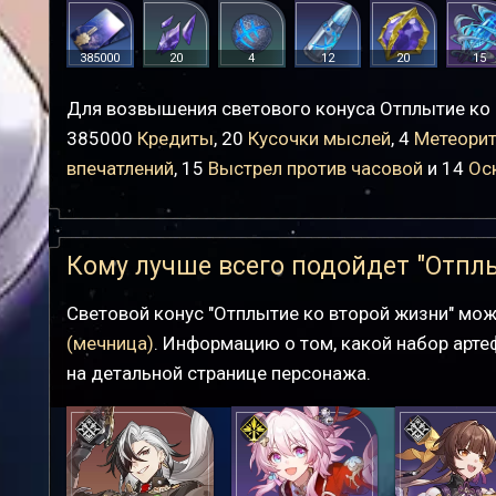
385000
20
4
12
20
15
Для возвышения светового конуса Отплытие ко 
385000
Кредиты
, 20
Кусочки мыслей
, 4
Метеорит
впечатлений
, 15
Выстрел против часовой
и 14
Ос
Кому лучше всего подойдет "Отпл
Световой конус "Отплытие ко второй жизни" мо
(мечница)
. Информацию о том, какой набор арте
на детальной странице персонажа.