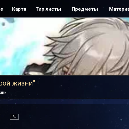
ре
Карта
Тир листы
Предметы
Матери
рой жизни"
зни