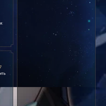
я:
7
ить