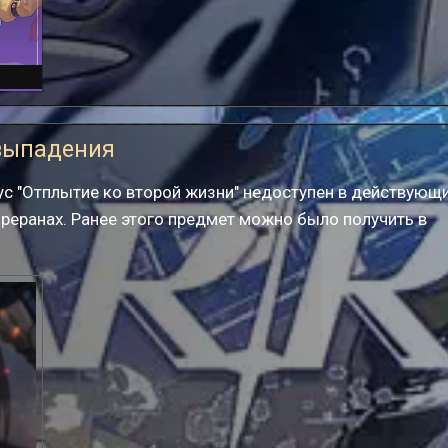
н
выпадения
ус "Отплытие ко второй жизни" недоступен в действующ
 реранах. Ранее этого предмет можно было получить в