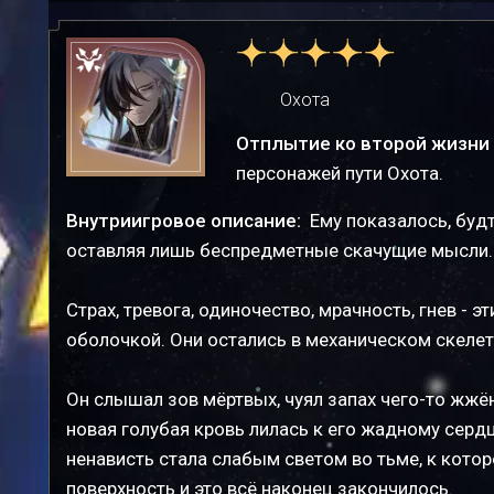
Охота
Отплытие ко второй жизни
персонажей пути Охота.
Внутриигровое описание:
Ему показалось, будт
оставляя лишь беспредметные скачущие мысли.
Страх, тревога, одиночество, мрачность, гнев - 
оболочкой. Они остались в механическом скелете
Он слышал зов мёртвых, чуял запах чего-то жжё
новая голубая кровь лилась к его жадному серд
ненависть стала слабым светом во тьме, к котор
поверхность и это всё наконец закончилось.