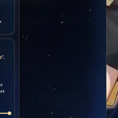
.
р
”,
во
мых