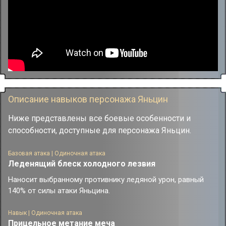
Описание навыков персонажа Яньцин
Ниже представлены все боевые особенности и
способности, доступные для персонажа Яньцин.
Базовая атака | Одиночная атака
Леденящий блеск холодного лезвия
Наносит выбранному противнику ледяной урон, равный
140% от силы атаки Яньцина.
Навык | Одиночная атака
Прицельное метание меча