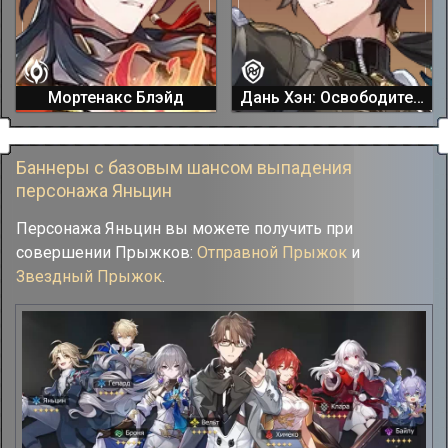
Мортенакс Блэйд
Дань Хэн: Освободитель Пустошей
Баннеры с базовым шансом выпадения
персонажа Яньцин
Персонажа Яньцин вы можете получить при
совершении Прыжков:
Отправной Прыжок
и
Звездный Прыжок
.