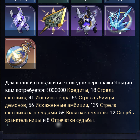
812500
9
15
23
20
49
22
4
3
Для полной прокачки всех следов персонажа Яньцин
вам потребуется: 3000000
Кредиты
, 18
Стрела
охотника
, 41
Инстинкт вора
, 69
Стрела убийцы
демонов
, 56
Искажённые амбиции
, 139
Стрела
охотника за звёздами
, 58
Воля завоевателя
, 12
Скорбь
хранительницы
и 8
Отпечатки судьбы
.