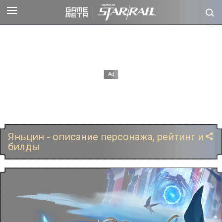
Яньцин - описание персонажа, рейтинг и
билды