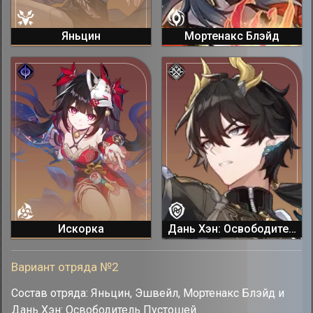
Яньцин
Мортенакс Блэйд
Искорка
Дань Хэн: Освободитель Пустошей
Вариант отряда №2
Состав отряда: Яньцин, Эшвейл, Мортенакс Блэйд и
Дань Хэн: Освободитель Пустошей