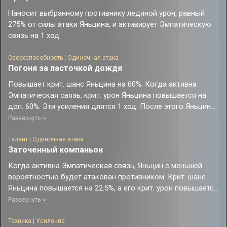
Наносит выбранному противнику ледяной урон, равный
275% от силы атаки Яньцина, и активирует Эмпатическую
связь на 1 ход.
Сверхспособность | Одиночная атака
Погоня за ласточкой дождя
Повышает крит. шанс Яньцина на 60%. Когда активна
Эмпатическая связь, крит. урон Яньцина повышается на
доп. 60%. Эти усиления длятся 1 ход. После этого Яньцин
наносит выбранному противнику ледяной урон, равный
Развернуть
420% от своей силы атаки.
Талант | Одиночная атака
Заточенный компаньон
Когда активна Эмпатическая связь, Яньцин с меньшей
вероятностью будет атакован противником. Крит. шанс
Яньцина повышается на 22.5%, а его крит. урон повышается
на 37.5%. После того, как Яньцин атакует противника, он
Развернуть
имеет фиксированный шанс 65% выполнить бонус-атаку,
которая наносит цели ледяной урон, равный 62.5% от силы
Техника | Усиление