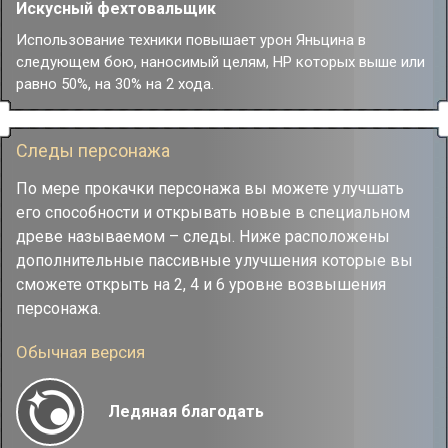
Искусный фехтовальщик
атаки Яньцина, и имеет базовый шанс 65% наложить на
цель статус Заморозка на 1 ход.
Использование техники повышает урон Яньцина в
Противник со статусом Заморозка не может совершать
следующем бою, наносимый целям, НР которых выше или
действий и будет получать дополнительный ледяной урон,
равно 50%, на 30% на 2 хода.
равный 62.5% от силы атаки Яньцина, в начале каждого
хода.
Когда Яньцин получает урон, эффект Эмпатической связи
Следы персонажа
исчезает.
По мере прокачки персонажа вы можете улучшать
его способности и открывать новые в специальном
древе называемом – следы. Ниже расположены
дополнительные пассивные улучшения которые вы
сможете открыть на 2, 4 и 6 уровне возвышения
персонажа.
Обычная версия
Ледяная благодать