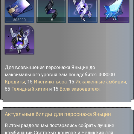
308000
15
15
65
15
Для возвышения персонажа Яньцин до
максимального уровня вам понадобится: 308000
Кредиты
, 15
Инстинкт вора
, 15
Искажённые амбиции
,
65
Гелидный хитин
и 15
Воля завоевателя
.
Актуальные билды для персонажа Яньцин
В этом разделе мы постарались собрать лучшие
комбинации Световых конусов и Реликвий для