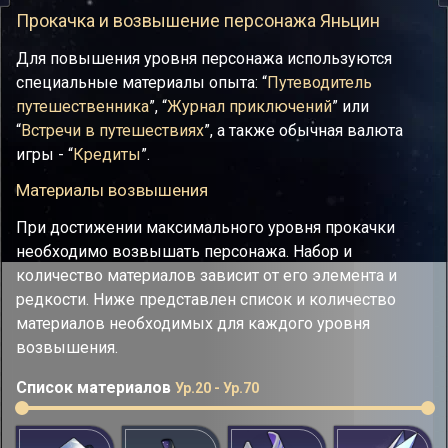
Прокачка и возвышение персонажа Яньцин
Для повышения уровня персонажа используются
специальные материалы опыта: “
Путеводитель
путешественника
”, “
Журнал приключений
” или
“
Встречи в путешествиях
”, а также обычная валюта
игры - “
Кредиты
”.
Материалы возвышения
При достижении максимального уровня прокачки
необходимо возвышать персонажа. Набор и
количество материалов зависит от его элемента и
редкости. Ниже представлен список и количество
материалов необходимых для каждого уровня
возвышения.
Список материалов
Ур.20 - Ур.70