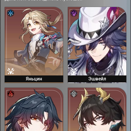
Яньцин
Эшвейл