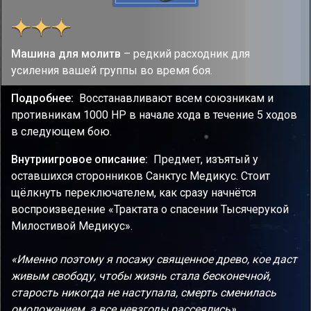
Машина для молитв
– редкий расходник для
усиления вашей группы во время боя.
Подробнее:
Восстанавливают всем союзникам и
противникам 1000 НР в начале хода в течение 5 ходов
в следующем бою.
Внутриигровое описание:
Предмет, изъятый у
оставшихся сторонников Санктус Медикус. Стоит
щёлкнуть переключателем, как сразу начнётся
воспроизведение «Трактата о спасении Тысячерукой
Милостивой Медикус».
«Именно поэтому я посажу священное древо, кое даст
живым свободу, чтобы жизнь стала бесконечной,
старость никогда не наступала, смерть сменилась
омоложением, а все невзгоды рассеялись».