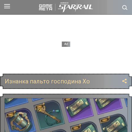
Изнанка пальто господина Хо