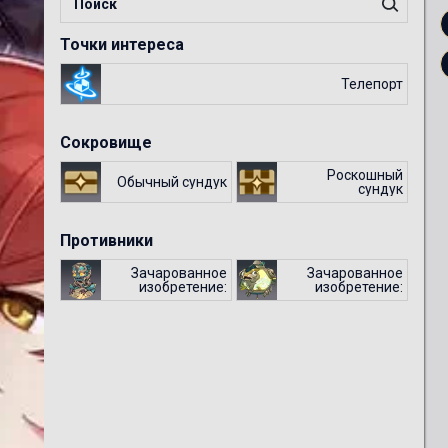
Точки интереса
Телепорт
Сокровище
Роскошный
Обычный сундук
сундук
Противники
Зачарованное
Зачарованное
изобретение:
изобретение:
покорный лев-
светящаяся
дракон
рыба-дракон