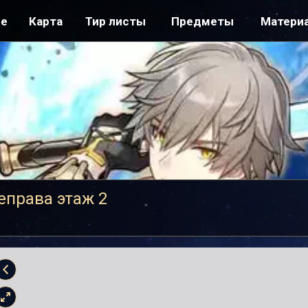
ре
Карта
Тир листы
Предметы
Матери
еправа этаж 2