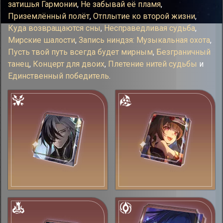
затишья Гармонии
,
Не забывай её пламя
,
Приземлённый полёт
,
Отплытие ко второй жизни
,
Куда возвращаются сны
,
Несправедливая судьба
,
Мирские шалости
,
Запись ниндзя: Музыкальная охота
,
Пусть твой путь всегда будет мирным
,
Безграничный
танец
,
Концерт для двоих
,
Плетение нитей судьбы
и
Единственный победитель
.