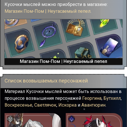
Кусочки мыслей можно приобрести в магазине:
Магазин Пом-Пом | Неугасаемый пепел
.
Магазин Пом-Пом | Неугасаемый пепел
Список возвышаемых персонажей
Материал Кусочки мыслей может быть использован в
процессе возвышения персонажей
Георгина
,
Бутхилл
,
Воскресенье
,
Светлячок
,
Искорка
и
Авантюрин
.