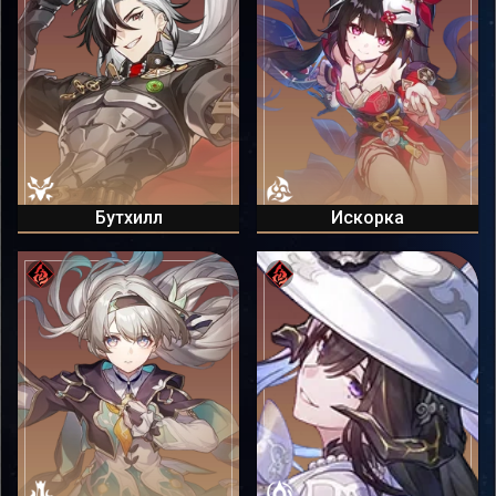
Бутхилл
Искорка