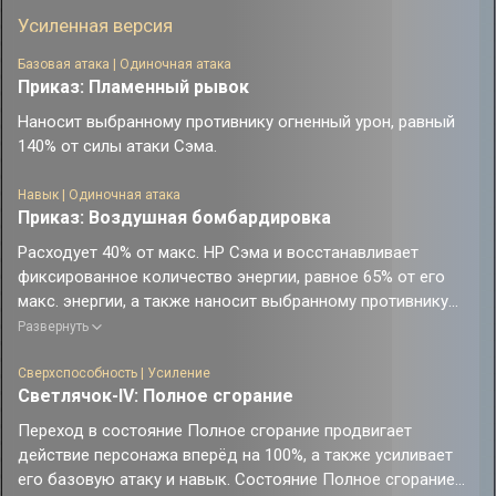
Усиленная версия
Базовая атака | Одиночная атака
Приказ: Пламенный рывок
Наносит выбранному противнику огненный урон, равный
140% от силы атаки Сэма.
Навык | Одиночная атака
Приказ: Воздушная бомбардировка
Расходует 40% от макс. НР Сэма и восстанавливает
фиксированное количество энергии, равное 65% от его
макс. энергии, а также наносит выбранному противнику
огненный урон, равный 250% от силы атаки Сэма. Если
Развернуть
текущего НР недостаточно, то во время использования
навыка текущее НР Сэма опускается до 1 ед. После
Сверхспособность | Усиление
Светлячок-IV: Полное сгорание
использования этого навыка следующее действие
персонажа продвигается вперёд на 25%.
Переход в состояние Полное сгорание продвигает
действие персонажа вперёд на 100%, а также усиливает
его базовую атаку и навык. Состояние Полное сгорание