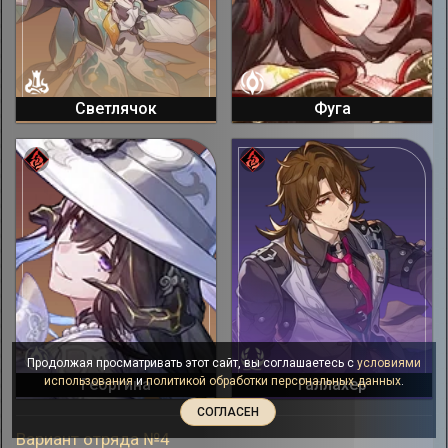
Светлячок
Фуга
Продолжая просматривать этот сайт, вы соглашаетесь с
условиями
использования
и
политикой обработки персональных данных
.
Георгина
Галлахер
СОГЛАСЕН
Вариант отряда №4