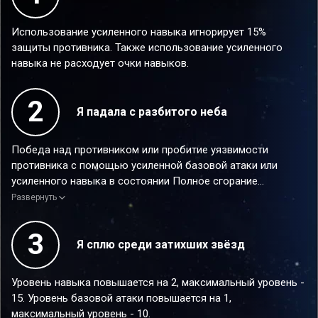
Использование усиленного навыка игнорирует 15%
защиты противника. Также использование усиленного
навыка не расходует очки навыков.
2
Я падала с разбитого неба
Победа над противником или пробитие уязвимости
противника с помощью усиленной базовой атаки или
усиленного навыка в состоянии Полное сгорание
немедленно даёт Сэму 1 дополнительный ход. Этот
Развернуть
эффект может сработать только 1 раз за ход. Количество
срабатываний сбрасывается в начале хода Сэма.
3
Я сплю среди затихших звёзд
Уровень навыка повышается на 2, максимальный уровень -
15. Уровень базовой атаки повышается на 1,
максимальный уровень - 10.