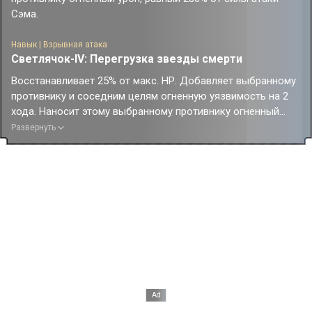
Сэма.
Навык | Взрывная атака
Светлячок-IV: Перегрузка звезды смерти
Восстанавливает 25% от макс. НР. Добавляет выбранному
противнику и соседним целям огненную уязвимость на 2
хода. Наносит этому выбранному противнику огненный
урон, равный (0 × эффект пробития + 250%) от силы атаки
Развернуть
Сэма. Также наносит соседним целям огненный урон,
равный (0 × эффект пробития + 125%) от силы атаки Сэма.
Эффект пробития в приведённых формулах не может
превышать 360%.