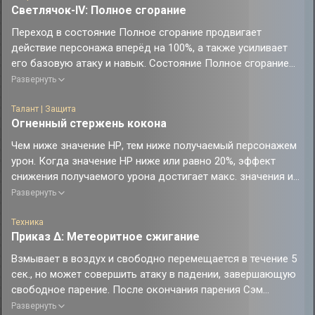
Светлячок-IV: Полное сгорание
использования этого навыка следующее действие
персонажа продвигается вперёд на 25%.
Переход в состояние Полное сгорание продвигает
действие персонажа вперёд на 100%, а также усиливает
его базовую атаку и навык. Состояние Полное сгорание
повышает скорость персонажа на 75, а использование
Развернуть
усиленной базовой атаки или усиленного навыка в
состоянии Полное сгорание повышает эффективность
Талант | Защита
Огненный стержень кокона
пробития уязвимости персонажа на 50%, а также повышает
получаемый целями урон пробития, наносимый Сэмом, на
Чем ниже значение НР, тем ниже получаемый персонажем
25% до окончания текущей атаки.
урон. Когда значение НР ниже или равно 20%, эффект
На панели порядка действий появляется обратный отсчёт
снижения получаемого урона достигает макс. значения и
состояния Полное сгорание. В начале хода обратного
понижает получаемый урон на 50%. В состоянии Полное
Развернуть
отсчёта Сэм выходит из состояния Полное сгорание.
сгорание эффект понижения урона сохраняет макс.
Обратный отсчёт имеет фиксированную скорость, равную
значение, а сопротивление эффектам повышается на 40%.
Техника
70.
Приказ Δ: Метеоритное сжигание
Если в начале боя энергия персонажа оказывается ниже
Будучи в состоянии Полное сгорание, Сэм не может
50%, то она восстанавливается до 50%. Когда энергия
Взмывает в воздух и свободно перемещается в течение 5
использовать свою сверхспособность.
персонажа восстанавливается до макс. значения, с него
сек., но может совершить атаку в падении, завершающую
снимаются все ослабления.
свободное парение. После окончания парения Сэм
опускается на землю и немедленно атакует всех
Развернуть