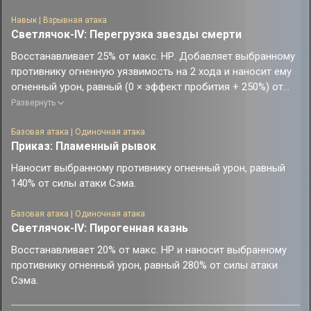
противников в определённом радиусе, после чего в начале
каждой волны добавляет огненную уязвимость всем
Навык | Взрывная атака
Светлячок-IV: Перегрузка звезды смерти
противникам на 2 хода, а затем наносит всем противникам
огненный урон, равный 200% от силы атаки Сэма.
Восстанавливает 25% от макс. НР. Добавляет выбранному
противнику огненную уязвимость на 2 хода и наносит ему
огненный урон, равный (0 × эффект пробития + 250%) от
силы атаки Сэма. Также наносит соседним целям
Развернуть
огненный урон, равный (0 × эффект пробития + 125%) от
силы атаки Сэма. Эффект пробития в приведённых
Базовая атака | Одиночная атака
Приказ: Пламенный рывок
формулах не может превышать 360%.
Наносит выбранному противнику огненный урон, равный
140% от силы атаки Сэма.
Базовая атака | Одиночная атака
Светлячок-IV: Пирогенная казнь
Восстанавливает 20% от макс. НР и наносит выбранному
противнику огненный урон, равный 280% от силы атаки
Сэма.