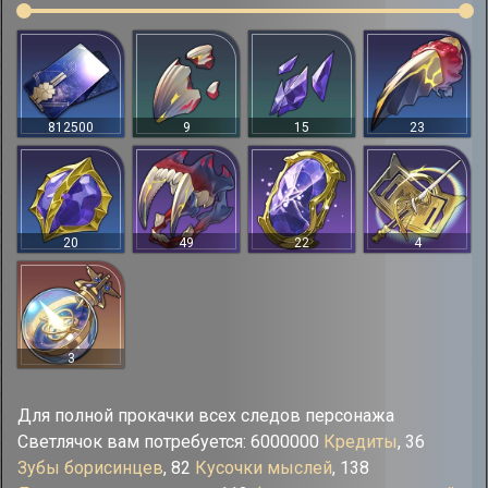
812500
9
15
23
20
49
22
4
3
Для полной прокачки всех следов персонажа
Светлячок вам потребуется: 6000000
Кредиты
, 36
Зубы борисинцев
, 82
Кусочки мыслей
, 138