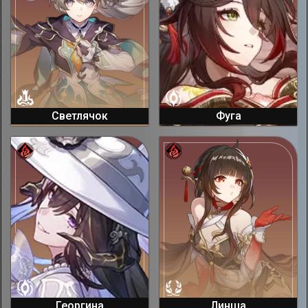
Светлячок
Фуга
Георгина
Линша