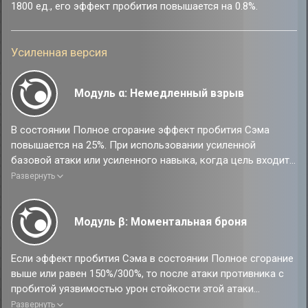
1800 ед., его эффект пробития повышается на 0.8%.
Усиленная версия
Модуль α: Немедленный взрыв
В состоянии Полное сгорание эффект пробития Сэма
повышается на 25%. При использовании усиленной
базовой атаки или усиленного навыка, когда цель входит
в состояние пробития уязвимости, действие счётчика
Развернуть
Полного сгорания задерживается на 10%. Данный эффект
срабатывает максимум 3 раза за каждое состояние
Полное сгорания.
Модуль β: Моментальная броня
Если эффект пробития Сэма в состоянии Полное сгорание
выше или равен 150%/300%, то после атаки противника с
пробитой уязвимостью урон стойкости этой атаки
преобразуется в 100%/150% урона суперпробития
Развернуть