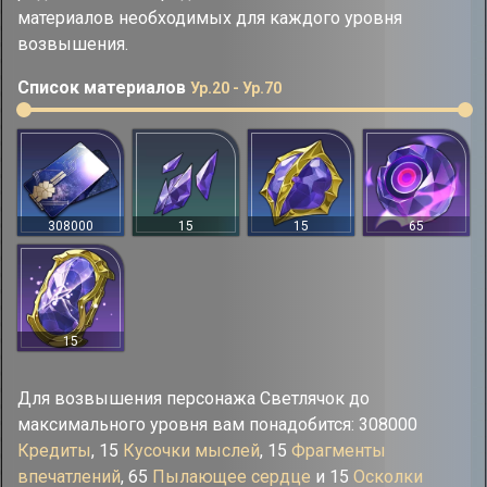
материалов необходимых для каждого уровня
возвышения.
Список материалов
Ур.20 - Ур.70
308000
15
15
65
15
Для возвышения персонажа Светлячок до
максимального уровня вам понадобится: 308000
Кредиты
, 15
Кусочки мыслей
, 15
Фрагменты
впечатлений
, 65
Пылающее сердце
и 15
Осколки