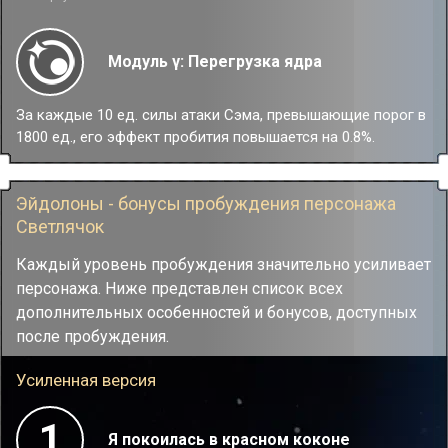
соответственно.
Модуль γ: Перегрузка ядра
За каждые 10 ед. силы атаки Сэма, превышающие порог в
1800 ед., его эффект пробития повышается на 0.8%.
Эйдолоны - бонусы пробуждения персонажа
Светлячок
Каждый уровень пробуждения значительно усиливает
персонажа. Ниже представлен список всех
дополнительных особенностей и бонусов, доступных
после пробуждения.
Усиленная версия
1
Я покоилась в красном коконе