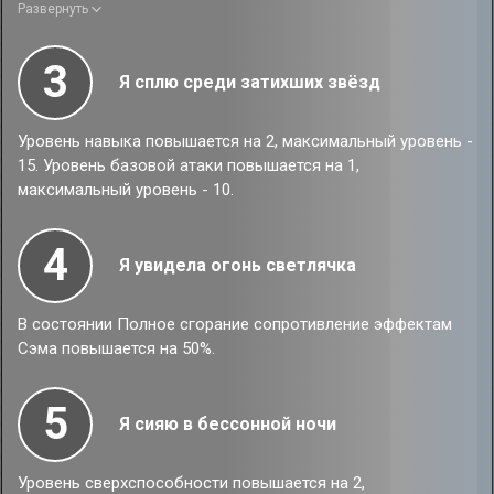
немедленно даёт Сэму 1 дополнительный ход. Этот
Развернуть
эффект может сработать повторно только через 1 ход.
3
Я сплю среди затихших звёзд
Уровень навыка повышается на 2, максимальный уровень -
15. Уровень базовой атаки повышается на 1,
максимальный уровень - 10.
4
Я увидела огонь светлячка
В состоянии Полное сгорание сопротивление эффектам
Сэма повышается на 50%.
5
Я сияю в бессонной ночи
Уровень сверхспособности повышается на 2,