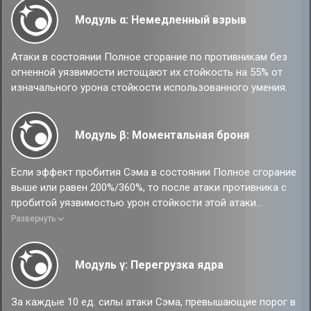
Модуль α: Немедленный взрыв
Атаки в состоянии Полное сгорание по противникам без
огненной уязвимости истощают их стойкость на 55% от
изначального урона стойкости использованного умения.
Модуль β: Моментальная броня
Если эффект пробития Сэма в состоянии Полное сгорание
выше или равен 200%/360%, то после атаки противника с
пробитой уязвимостью урон стойкости этой атаки
преобразуется в 35%/50% урона суперпробития
Развернуть
соответственно.
Модуль γ: Перегрузка ядра
За каждые 10 ед. силы атаки Сэма, превышающие порог в