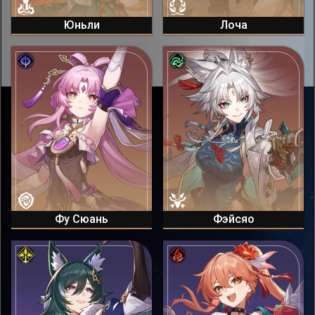
Юньли
Лоча
Фу Сюань
Фэйсяо