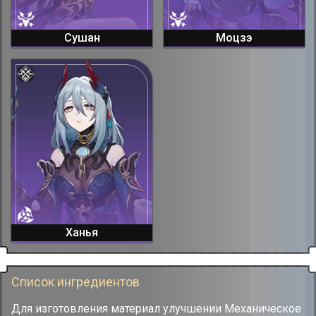
Сушан
Моцзэ
Ханья
Список ингредиентов
Для изготовления материал улучшении Механическое