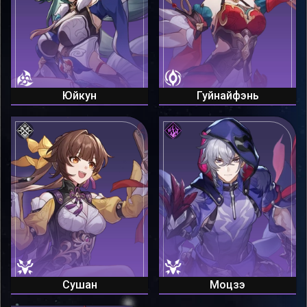
Юйкун
Гуйнайфэнь
Сушан
Моцзэ