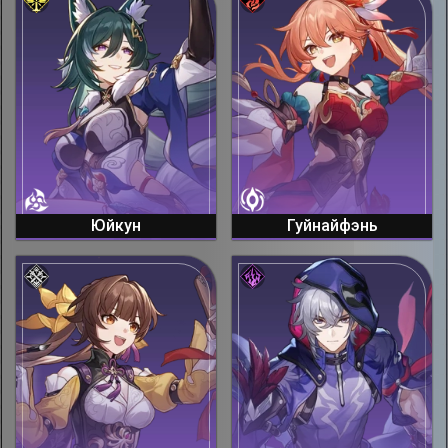
Юйкун
Гуйнайфэнь