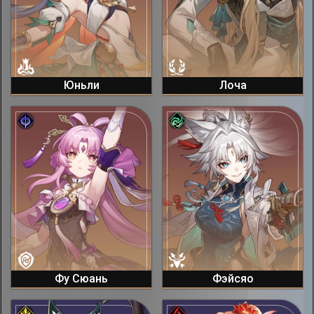
Юньли
Лоча
Фу Сюань
Фэйсяо