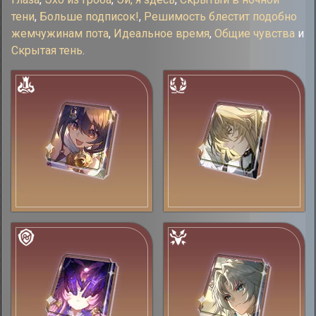
тени
,
Больше подписок!
,
Решимость блестит подобно
жемчужинам пота
,
Идеальное время
,
Общие чувства
и
Скрытая тень
.