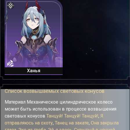
Ханья
Список возвышаемых световых конусов
Материал Механическое цилиндрическое колесо
может быть использован в процессе возвышения
световых конусов
Танцуй! Танцуй! Танцуй!
,
Я
отправляюсь на охоту
,
Танец на закате
,
Она закрыла
глаза
,
Эхо из гроба
,
Эй, я здесь
,
Скрытый в ночной