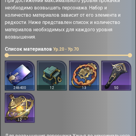
При достижении максимального уровня прокачки
необходимо возвышать персонажа. Набор и
количество материалов зависит от его элемента и
редкости. Ниже представлен список и количество
материалов необходимых для каждого уровня
возвышения.
Список материалов
Ур.20 - Ур.70
246400
12
13
50
12
Для возвышения персонажа Ханья до максимального