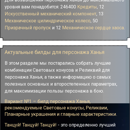
уровня вам понадобится: 246400
Кредиты
, 12
Искусственный механический компонент
, 13
Механическое цилиндрическое колесо
, 50
Призрачный пропуск
и 12
Механическое сердце хаоса
.
Актуальные билды для персонажа Ханья
В этом разделе мы постарались собрать лучшие
комбинации Световых конусов и Реликвий для
персонажа Ханья, а также информацию о самых
полезных основных и второстепенных параметрах,
для максимизации пользы персонажа в бою.
Вариант №1 – билд персонажа Ханья,
рекомендуемые Cветовые конусы, Реликвии,
Планарные украшения и главные характеристики.
Танцуй! Танцуй! Танцуй!
- это определенно лучший