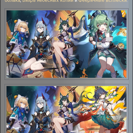
облака
,
Вихрь небесных копий
и
Фееричные всплески
.