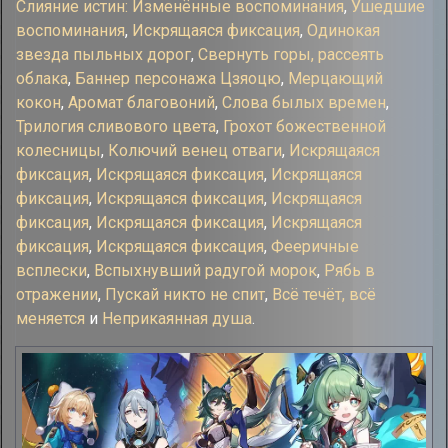
Слияние истин: Изменённые воспоминания
,
Ушедшие
воспоминания
,
Искрящаяся фиксация
,
Одинокая
звезда пыльных дорог
,
Свернуть горы, рассеять
облака
,
Баннер персонажа Цзяоцю
,
Мерцающий
кокон
,
Аромат благовоний
,
Слова былых времен
,
Трилогия сливового цвета
,
Грохот божественной
колесницы
,
Колючий венец отваги
,
Искрящаяся
фиксация
,
Искрящаяся фиксация
,
Искрящаяся
фиксация
,
Искрящаяся фиксация
,
Искрящаяся
фиксация
,
Искрящаяся фиксация
,
Искрящаяся
фиксация
,
Искрящаяся фиксация
,
Фееричные
всплески
,
Вспыхнувший радугой морок
,
Рябь в
отражении
,
Пускай никто не спит
,
Всё течёт, всё
меняется
и
Неприкаянная душа
.