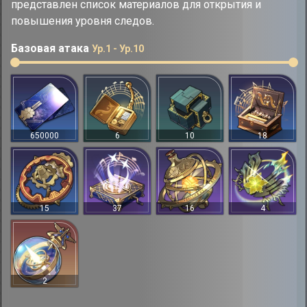
представлен список материалов для открытия и
повышения уровня следов.
Базовая атака
Ур.1 - Ур.10
650000
6
10
18
15
37
16
4
2