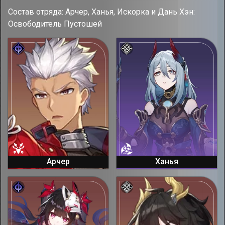
Состав отряда: Арчер, Ханья, Искорка и Дань Хэн:
Освободитель Пустошей
Арчер
Ханья