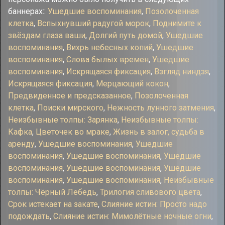
баннерах::
Ушедшие воспоминания
,
Позолоченная
клетка
,
Вспыхнувший радугой морок
,
Поднимите к
звёздам глаза ваши
,
Долгий путь домой
,
Ушедшие
воспоминания
,
Вихрь небесных копий
,
Ушедшие
воспоминания
,
Слова былых времен
,
Ушедшие
воспоминания
,
Искрящаяся фиксация
,
Взгляд ниндзя
,
Искрящаяся фиксация
,
Мерцающий кокон
,
Предвиденное и предсказанное
,
Позолоченная
клетка
,
Поиски мирского
,
Нежность лунного затмения
,
Неизбывные толпы: Зарянка
,
Неизбывные толпы:
Кафка
,
Цветочек во мраке
,
Жизнь в залог, судьба в
аренду
,
Ушедшие воспоминания
,
Ушедшие
воспоминания
,
Ушедшие воспоминания
,
Ушедшие
воспоминания
,
Ушедшие воспоминания
,
Ушедшие
воспоминания
,
Ушедшие воспоминания
,
Неизбывные
толпы: Чёрный Лебедь
,
Трилогия сливового цвета
,
Срок истекает на закате
,
Слияние истин: Просто надо
подождать
,
Слияние истин: Мимолётные ночные огни
,