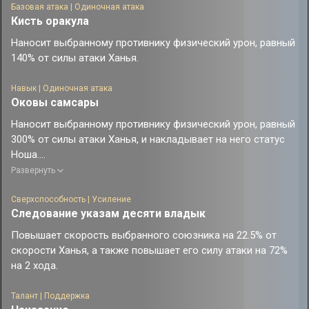
Базовая атака | Одиночная атака
Кисть оракула
Наносит выбранному противнику физический урон, равный
140% от силы атаки Ханья.
Навык | Одиночная атака
Оковы самсары
Наносит выбранному противнику физический урон, равный
300% от силы атаки Ханья, и накладывает на него статус
Ноша.
За каждые 2 выполненные базовые атаки, навыка или
Развернуть
сверхспособности на противнике со статусом Ноша
союзники немедленно восстанавливают 1 очко навыков.
Сверхспособность | Усиление
Следование указам десяти владык
Статус Ноша остаётся только на последнем противнике, на
которого он был наложен, и он автоматически снимается
Повышает скорость выбранного союзника на 22.5% от
после того, как эффект восстановления очка навыков
скорости Ханья, а также повышает его силу атаки на 72%
таланта Ханья активируется 2 раза.
на 2 хода.
Талант | Поддержка