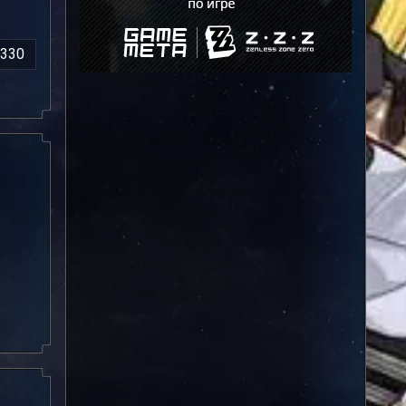
330
о