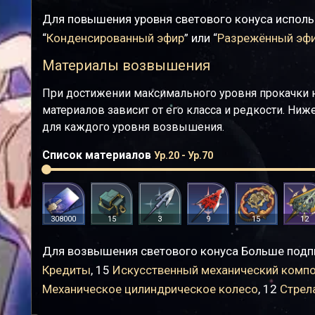
Для повышения уровня светового конуса исполь
“
Конденсированный эфир
” или “
Разрежённый эф
Материалы возвышения
При достижении максимального уровня прокачки 
материалов зависит от его класса и редкости. Ни
для каждого уровня возвышения.
Список материалов
Ур.20 - Ур.70
308000
15
3
9
15
12
Для возвышения светового конуса Больше подпи
Кредиты
, 15
Искусственный механический комп
Механическое цилиндрическое колесо
, 12
Стрел