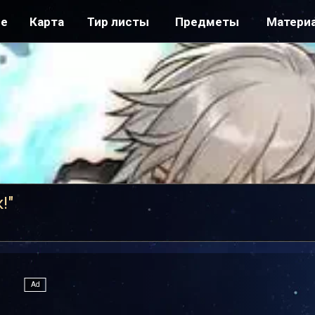
ре
Карта
Тир листы
Предметы
Матери
!"