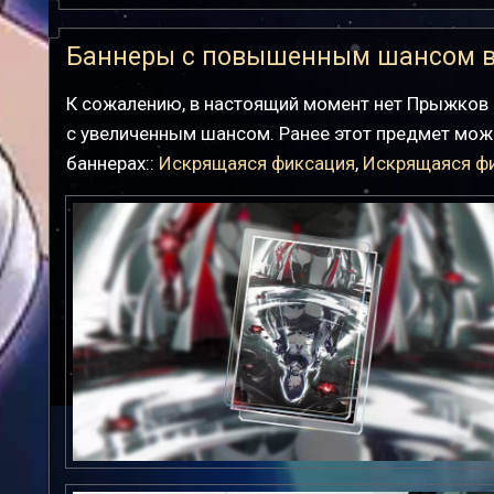
Баннеры с повышенным шансом 
К сожалению, в настоящий момент нет Прыжков 
с увеличенным шансом. Ранее этот предмет мо
баннерах::
Искрящаяся фиксация
,
Искрящаяся ф
Искрящаяся фиксация