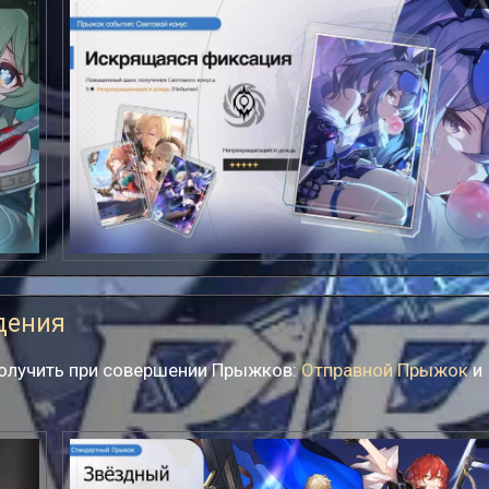
Искрящаяся фиксация
дения
получить при совершении Прыжков:
Отправной Прыжок
и