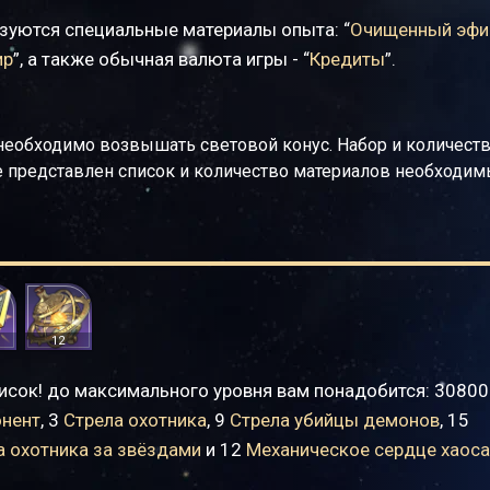
зуются специальные материалы опыта: “
Очищенный эфи
ир
”, а также обычная валюта игры - “
Кредиты
”.
необходимо возвышать световой конус. Набор и количест
же представлен список и количество материалов необходи
12
сок! до максимального уровня вам понадобится: 3080
онент
, 3
Стрела охотника
, 9
Стрела убийцы демонов
, 15
а охотника за звёздами
и 12
Механическое сердце хаоса