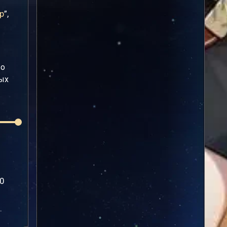
р
”,
во
мых
00
.