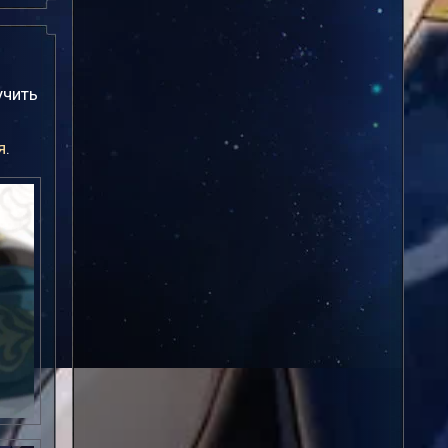
учить
я
.