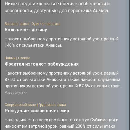
Ниже представлены все боевые особенности и
способности, доступные для персонажа Анакса.
Базовая атака | Одиночная атака
Боль несёт истину
Наносит выбранному противнику ветряной урон, равный
140% от силы атаки Анаксы.
Навык | Отскок
Фрактал изгоняет заблуждения
Наносит выбранному противнику ветряной урон, равный
87.5% от силы атаки Анаксы, а также наносит случайным
противникам ветряной урон, равный 87.5% от силы атаки
Анаксы, 4 доп. раза. В первую очередь атакует цели,
Развернуть
которые ещё не были поражены этим навыком.
За каждого имеющегося на поле боя противника
Сверхспособность | Групповая атака
Рождение жизни ваяет мир
наносимый этим навыком урон повышается на 20%.
Накладывает на всех противников статус Сублимация и
наносит им ветряной урон, равный 200% от силы атаки