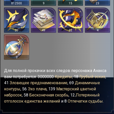
812500
9
15
23
20
49
22
4
3
Для полной прокачки всех следов персонажа Анакса
вам потребуется: 3000000
Кредиты
, 18
Грубый эскиз
,
41
Зловещее предзнаменование
, 69
Динамичные
контуры
, 56
Эхо плача
, 139
Мастерский цветной
набросок
, 58
Бесконечная скорбь
, 12
Потерянный
отголосок единства желаний
и 8
Отпечатки судьбы
.