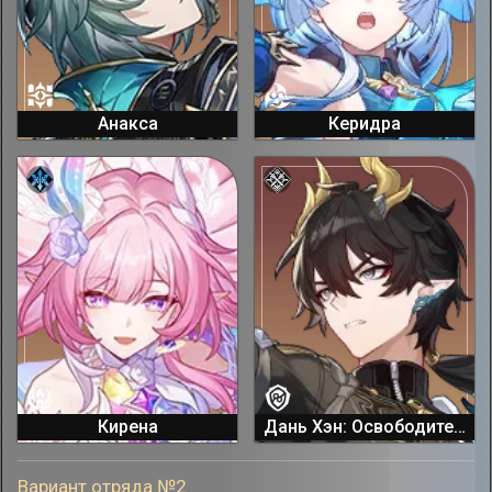
Анакса
Керидра
Кирена
Дань Хэн: Освободитель Пустошей
Вариант отряда №2