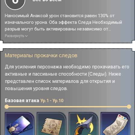
Наносимый Анаксой урон становится равен 130% от
изначального урона. Оба эффекта Следа Необходимый
разрыв могут быть активированы независимо от
количества персонажей Пути Эрудиции в отряде.
Развернуть
Материалы прокачки следов
Для усиления персонажа необходимо прокачивать его
активные и пассивные способности (Следы). Ниже
представлен список материалов для открытия и
повышения уровня следов.
Базовая атака
Ур.1 - Ур.10