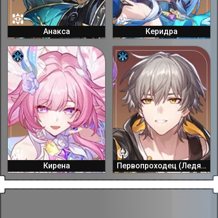
Анакса
Керидра
Кирена
Первопроходец (Ледяной)