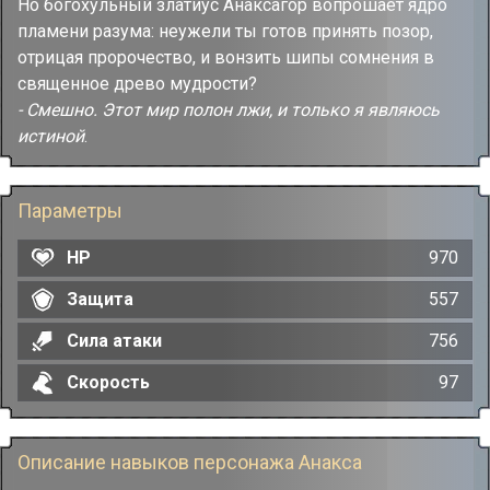
Но богохульный златиус Анаксагор вопрошает ядро
пламени разума: неужели ты готов принять позор,
отрицая пророчество, и вонзить шипы сомнения в
священное древо мудрости?
- Смешно. Этот мир полон лжи, и только я являюсь
истиной
.
Параметры
HP
970
Защита
557
Сила атаки
756
Скорость
97
Описание навыков персонажа Анакса