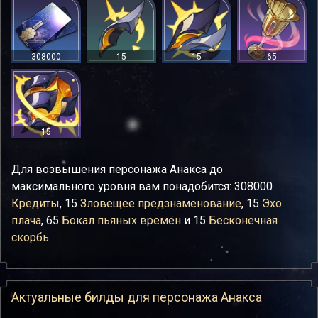
308000
15
15
65
15
Для возвышения персонажа Анакса до
максимального уровня вам понадобится: 308000
Кредиты
, 15
Зловещее предзнаменование
, 15
Эхо
плача
, 65
Бокал пьяных времён
и 15
Бесконечная
скорбь
.
Актуальные билды для персонажа Анакса