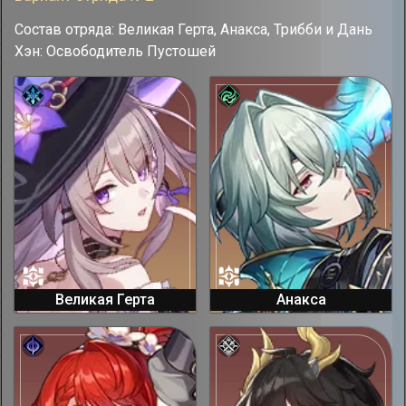
Состав отряда: Великая Герта, Анакса, Трибби и Дань
Хэн: Освободитель Пустошей
Великая Герта
Анакса