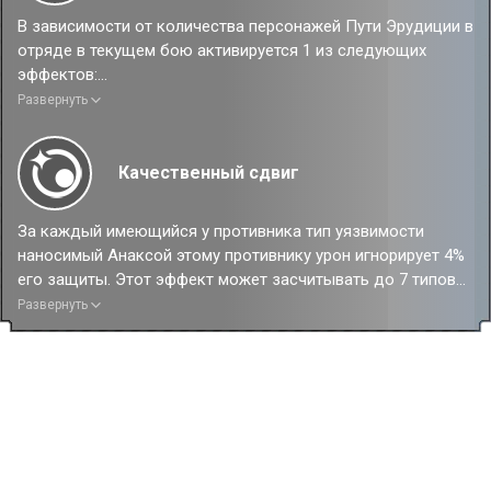
В зависимости от количества персонажей Пути Эрудиции в
отряде в текущем бою активируется 1 из следующих
эффектов:
Один персонаж: крит. урон Анаксы повышается на 140%.
Развернуть
Два персонажа и более: наносимый всеми союзниками
урон повышается на 50%.
Качественный сдвиг
За каждый имеющийся у противника тип уязвимости
наносимый Анаксой этому противнику урон игнорирует 4%
его защиты. Этот эффект может засчитывать до 7 типов
уязвимости.
Развернуть