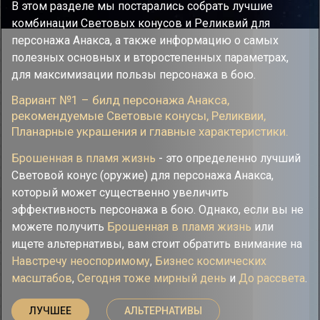
В этом разделе мы постарались собрать лучшие
комбинации Световых конусов и Реликвий для
персонажа Анакса, а также информацию о самых
полезных основных и второстепенных параметрах,
для максимизации пользы персонажа в бою.
Вариант №1 – билд персонажа Анакса,
рекомендуемые Cветовые конусы, Реликвии,
Планарные украшения и главные характеристики.
Брошенная в пламя жизнь
- это определенно лучший
Световой конус (оружие) для персонажа Анакса,
который может существенно увеличить
эффективность персонажа в бою. Однако, если вы не
можете получить
Брошенная в пламя жизнь
или
ищете альтернативы, вам стоит обратить внимание на
Навстречу неоспоримому
,
Бизнес космических
масштабов
,
Сегодня тоже мирный день
и
До рассвета
.
ЛУЧШЕЕ
АЛЬТЕРНАТИВЫ