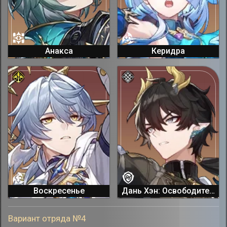
Анакса
Керидра
Воскресенье
Дань Хэн: Освободитель Пустошей
Вариант отряда №4