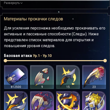
Выполнение атаки умения «Основы: Заключение о смерти
Развернуть
звезды» дополнительно наносит противнику с
наибольшим НР истинный урон, равный 36% от общего
Материалы прокачки следов
количества урона текущей атаки.
Для усиления персонажа необходимо прокачивать его
активные и пассивные способности (Следы). Ниже
представлен список материалов для открытия и
повышения уровня следов.
Базовая атака
Ур.1 - Ур.10
812500
9
15
23