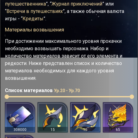
путешественника
”, “
Журнал приключений
” или
“
Встречи в путешествиях
”, а также обычная валюта
игры - “
Кредиты
”.
Материалы возвышения
При достижении максимального уровня прокачки
необходимо возвышать персонажа. Набор и
количество материалов зависит от его элемента и
редкости. Ниже представлен список и количество
материалов необходимых для каждого уровня
возвышения.
Список материалов
Ур.20 - Ур.70
308000
15
15
65