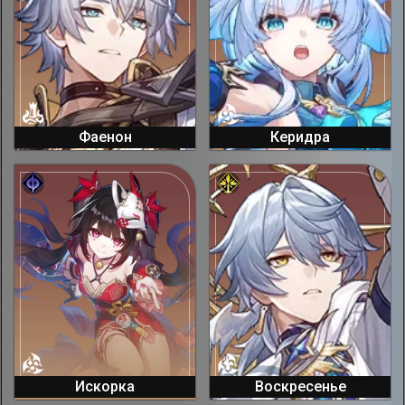
Фаенон
Керидра
Искорка
Воскресенье