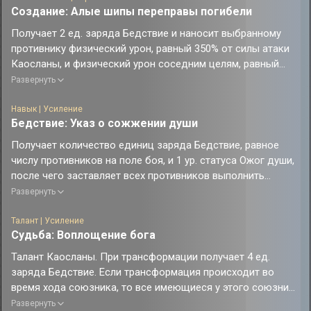
Создание: Алые шипы переправы погибели
очко навыков. В начале каждой волны наносит всем
противникам физический урон, равный 200% от силы атаки
Получает 2 ед. заряда Бедствие и наносит выбранному
Фаенона.
противнику физический урон, равный 350% от силы атаки
Использование умения на обычном противнике побеждает
Каосланы, и физический урон соседним целям, равный
его до начала боя. Очко техники не расходуется, если эта
105% от силы атаки Каосланы.
Развернуть
атака не попадает по противнику.
Навык | Усиление
Бедствие: Указ о сожжении души
Получает количество единиц заряда Бедствие, равное
числу противников на поле боя, и 1 ур. статуса Ожог души,
после чего заставляет всех противников выполнить
действия немедленно.
Развернуть
Статус Ожог души понижает получаемый Каосланой урон
на 75%. Атака или действие противника даёт 1 доп.
Талант | Усиление
Судьба: Воплощение бога
уровень статуса Ожог души. После окончания действия
указанного противника Каослана немедленно выполняет
Талант Каосланы. При трансформации получает 4 ед.
контратаку, которая наносит всем противникам
заряда Бедствие. Если трансформация происходит во
физический урон, равный 50% от его силы атаки, а также
время хода союзника, то все имеющиеся у этого союзника
дополнительно выполняет 4 удара, каждый из которых
усиления будут продлены на 1 ход, после чего текущий ход
Развернуть