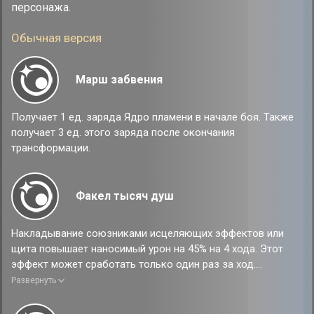
персонажа.
Обычная версия
Марш забвения
Получает 1 ед. заряда Ядро пламени в начале боя. Также
получает 3 ед. этого заряда после окончания
трансформации.
Факел тысяч душ
Накладывание союзниками исцеляющих эффектов или
щита повышает наносимый урон на 45% на 4 хода. Этот
эффект может сработать только один раз за ход.
Накладывание союзниками восстанавливающих энергию
Развернуть
эффектов даёт 1 ед. заряда Ядро пламени.