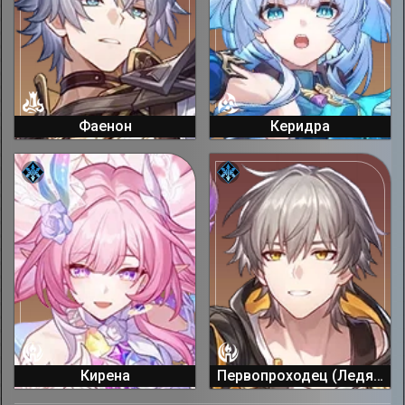
Фаенон
Керидра
Кирена
Первопроходец (Ледяной)