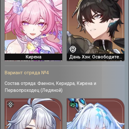
Кирена
Дань Хэн: Освободитель Пустошей
Вариант отряда №4
Состав отряда: Фаенон, Керидра, Кирена и
Первопроходец (Ледяной)