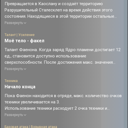
Превращается в Каослану и создаёт территорию
Разрушительный Сталесклеп на время действия этого
состояния. Находящиеся в этой территории остальные
члены отряда покидают поле боя и становятся
Развернуть
неспособны действовать, а все противники получают
физическую уязвимость на всё время её действия.
Талант | Усиление
Моё тело - факел
Каослана не может войти в свой ход, но он имеет 8 доп.
ходов Каосланы с фиксированной скоростью, равной 60%
Талант Фаенона. Когда заряд Ядро пламени достигает 12
от базовой скорости Каосланы. В начале последнего доп.
ед., становится доступно использование
хода Каосланы немедленно выполняет последний удар,
сверхспособности. После достижения макс. значения
который наносит физический урон сверхспособности,
заряда может быть получено до 3 доп. единиц. После
Развернуть
равный 1200% от силы атаки Каосланы. Этот урон
завершения трансформации персонаж получает заряд
распределяется поровну между всеми противниками.
Ядро пламени на основе излишних накопленных единиц
Техника
Начало конца
заряда.
Когда Фаенон становится целью умения другого
Пока Фаенон находится в отряде, макс. количество очков
существа, он получает 1 ед. заряда Ядро пламени. Если
техники увеличивается на 3.
это умение использует союзник Фаенона, то крит. урон
Использование техники расходует 2 очка техники и
Фаенона повышается на 37.5% на 3 хода.
немедленно атакует всех противников в определённом
Развернуть
радиусе. В начале боя восстанавливает 25 ед. энергии
членов отряда, а также получает 2 ед. заряда Бедствие и 1
Базовая атака | Взрывная атака