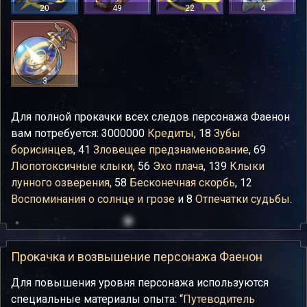
20
49
22
4
3
Для полной прокачки всех следов персонажа Фаенон
вам потребуется: 3000000
Кредиты
, 18
Зубы
борисинцев
, 41
Зловещее предзнаменование
, 69
Люпотоксичные клыки
, 56
Эхо плача
, 139
Клыки
лунного озверения
, 58
Бесконечная скорбь
, 12
Воспоминания о солнце и грозе
и 8
Отпечатки судьбы
.
Прокачка и возвышение персонажа Фаенон
Для повышения уровня персонажа используются
специальные материалы опыта: “
Путеводитель