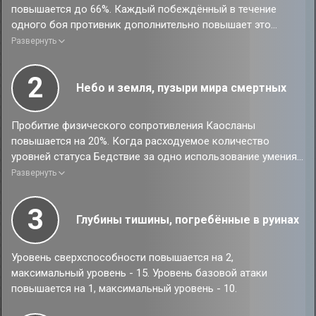
повышается до 66%. Каждый побеждённый в течение
одного боя противник дополнительно повышает это
значение на 1.5% до макс. 84%.
Развернуть
Во время использования сверхспособности крит. урон
персонажа повышается на 50% на 3 хода.
2
Небо и земля, пузыри мира смертных
Пробитие физического сопротивления Каосланы
повышается на 20%. Когда расходуемое количество
уровней статуса Бедствие за одно использование умения
«Основы: Заключение о смерти звезды» достигает 4,
Развернуть
персонаж получает 1 доп. ход.
3
Глубины тишины, погребённые в руинах
Уровень сверхспособности повышается на 2,
максимальный уровень - 15. Уровень базовой атаки
повышается на 1, максимальный уровень - 10.