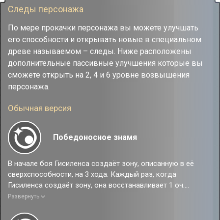
Следы персонажа
После начала боя с противником в состоянии Упоение
Гисиленса получает базовый шанс 100% наложить на
По мере прокачки персонажа вы можете улучшать
каждого противника 2 описанных в её таланте статуса из
его способности и открывать новые в специальном
следующих: Выветривание, Кровотечение, Горение и Шок.
древе называемом – следы. Ниже расположены
Одновременно может существовать только одно
дополнительные пассивные улучшения которые вы
пространство, созданное союзниками.
сможете открыть на 2, 4 и 6 уровне возвышения
персонажа.
Обычная версия
Победоносное знамя
В начале боя Гисиленса создаёт зону, описанную в её
сверхспособности, на 3 хода. Каждый раз, когда
Гисиленса создаёт зону, она восстанавливает 1 оч.
навыков отряда.
Развернуть