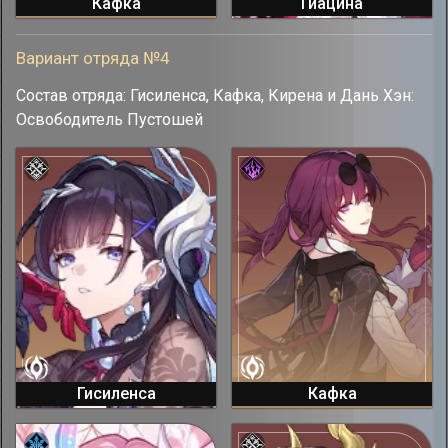
Кафка
Гиацина
Вариант отряда №4
Состав отряда: Гисиленса, Кафка, Кирена и Дань Хэн:
Освободитель Пустошей
Гисиленса
Кафка