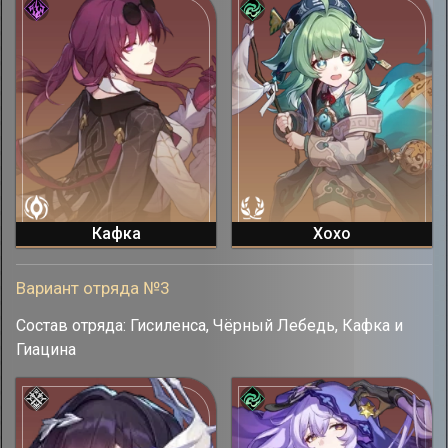
Кафка
Хохо
Вариант отряда №3
Состав отряда: Гисиленса, Чёрный Лебедь, Кафка и
Гиацина