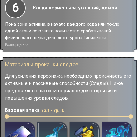
6
Когда вернёшься, утопший, домой
Пока зона активна, в начале каждого хода или после
одной атаки союзника количество срабатываний
физического периодического урона Гисиленсы
увеличивается до 12, и множитель наносимого урона
Развернуть
повышается на 20%.
Материалы прокачки следов
Для усиления персонажа необходимо прокачивать его
активные и пассивные способности (Следы). Ниже
представлен список материалов для открытия и
повышения уровня следов.
Базовая атака
Ур.1 - Ур.10