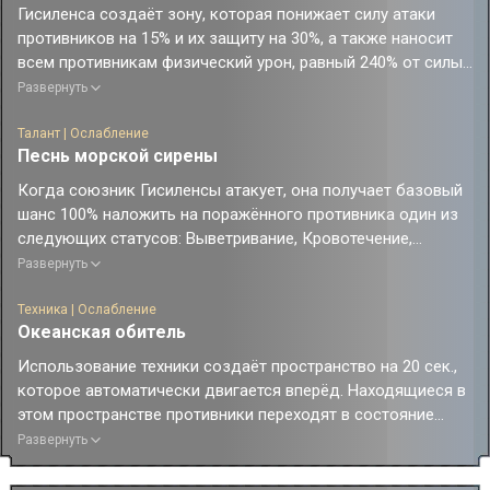
Гисиленса создаёт зону, которая понижает силу атаки
противников на 15% и их защиту на 30%, а также наносит
всем противникам физический урон, равный 240% от силы
атаки Гисиленсы.
Развернуть
Каждый раз, когда находящийся в пределах зоны
противник получает периодический урон, Гисиленса также
Талант | Ослабление
Песнь морской сирены
наносит ему периодический физический урон, равный 100%
от своей силы атаки. Этот урон может сработать до 8 раз
Когда союзник Гисиленсы атакует, она получает базовый
за ход или после одной атаки союзника, и он не может
шанс 100% наложить на поражённого противника один из
повторно вызвать этот эффект.
следующих статусов: Выветривание, Кровотечение,
Зона длится 3 хода, и её длительность уменьшается на 1
Горение или Шок. В первую очередь накладывает тот
Развернуть
ход в начале каждого хода персонажа. Если Гисиленса
статус, которого у противника ещё нет.
становится неспособна сражаться, зона исчезает.
Противник со статусом Выветривание / Горение / Шок в
Техника | Ослабление
Океанская обитель
начале каждого хода получает периодический ветряной /
огненный / электрический урон, равный 31.25% от силы
Использование техники создаёт пространство на 20 сек.,
атаки Гисиленсы, в течение 2 ходов.
которое автоматически двигается вперёд. Находящиеся в
Противник со статусом Кровотечение в начале каждого
этом пространстве противники переходят в состояние
хода получает периодический физический урон, равный
Упоение. Противники в этом состоянии не атакуют
Развернуть
20% от своего макс. НР до макс. 31.25% от силы атаки
союзников, вместо этого они следуют за пространством,
Гисиленсы, в течение 2 ходов.
пока оно активно.