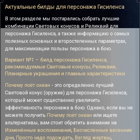
Актуальные билды для персонажа Гисиленса
В этом разделе мы постарались собрать лучшие
комбинации Световых конусов и Реликвий для
персонажа Гисиленса, а также информацию о самых
полезных основных и второстепенных параметрах,
для максимизации пользы персонажа в бою.
Вариант №1 – билд персонажа Гисиленса,
рекомендуемые Cветовые конусы, Реликвии,
Планарные украшения и главные характеристики.
Почему поёт океан
- это определенно лучший
Световой конус (оружие) для персонажа Гисиленса,
который может существенно увеличить
эффективность персонажа в бою. Однако, если вы не
можете получить
Почему поёт океан
или ищете
альтернативы, вам стоит обратить внимание на
Изменённые воспоминания
,
Бесчисленные весенние
дни
,
Просто надо подождать
,
Взгляд жертвы
,