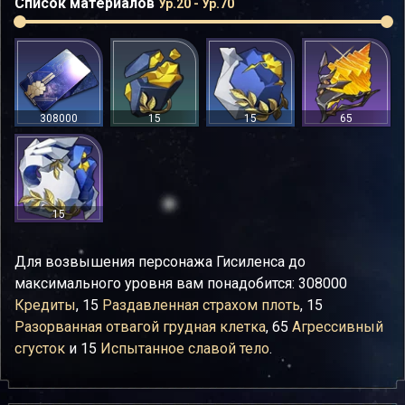
Список материалов
Ур.20 - Ур.70
308000
15
15
65
15
Для возвышения персонажа Гисиленса до
максимального уровня вам понадобится: 308000
Кредиты
, 15
Раздавленная страхом плоть
, 15
Разорванная отвагой грудная клетка
, 65
Агрессивный
сгусток
и 15
Испытанное славой тело
.