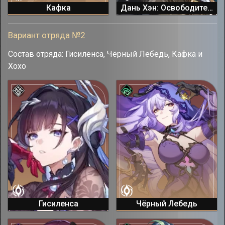
Кафка
Дань Хэн: Освободитель Пустошей
Вариант отряда №2
Состав отряда: Гисиленса, Чёрный Лебедь, Кафка и
Хохо
Гисиленса
Чёрный Лебедь