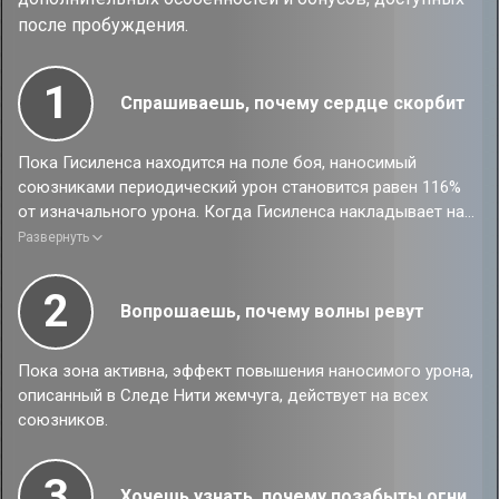
после пробуждения.
1
Спрашиваешь, почему сердце скорбит
Пока Гисиленса находится на поле боя, наносимый
союзниками периодический урон становится равен 116%
от изначального урона. Когда Гисиленса накладывает на
противника статус Выветривание, Кровотечение, Горение
Развернуть
или Шок с помощью своего таланта, она получает
базовый шанс 100% дополнительно наложить на него
2
статус Выветривание, Кровотечение, Горение или Шок,
Вопрошаешь, почему волны ревут
который является идентичным изначальному эффекту её
таланта и может существовать параллельно с ним.
Пока зона активна, эффект повышения наносимого урона,
описанный в Следе Нити жемчуга, действует на всех
союзников.
3
Хочешь узнать, почему позабыты огни