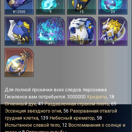
812500
9
15
23
20
49
22
4
3
Для полной прокачки всех следов персонажа
Гисиленса вам потребуется: 3000000
Кредиты
, 18
Огненный дух
, 41
Раздавленная страхом плоть
, 69
Эссенция звёздного огня
, 56
Разорванная отвагой
грудная клетка
, 139
Небесный крематор
, 58
Испытанное славой тело
, 12
Воспоминания о солнце и