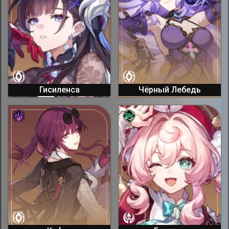
Гисиленса
Чёрный Лебедь