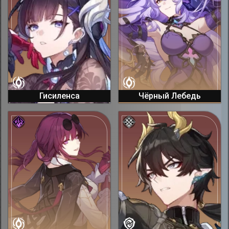
Гисиленса
Чёрный Лебедь