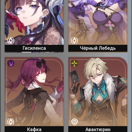
Гисиленса
Чёрный Лебедь
Кафка
Авантюрин