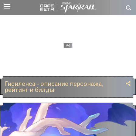
Гисиленса - описание персонажа,
рейтинг и билды