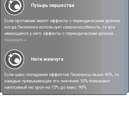
Пузырь пиршества
Если противник имеет эффекты с периодическим уроном,
когда Гисиленса использует сверхспособность, то все
имеющиеся у него эффекты с периодическим уроном
немедленно наносят ему урон, равный 150% от
Развернуть
изначального урона.
Нити жемчуга
Если шанс попадания эффектов Гисиленсы выше 60%, то
каждые превышающие это значение 10% повышают
наносимый ею урон на 15% до макс. 90%.