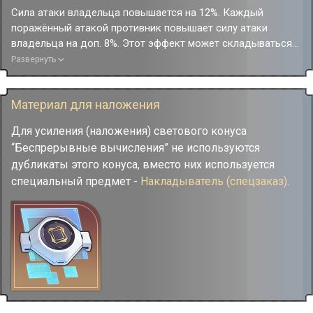
Сила атаки владельца повышается на 12%. Каждый
поражённый атакой противник повышает силу атаки
владельца на доп. 8%. Этот эффект может складываться
до 5 раз и длится до следующей атаки. Если количество
Развернуть
поражённых противников выше или равно 3, скорость
владельца повышается на 16% на 1 ход.
Материал для наложения
Для усиления (наложения) светового конуса
“Беспрерывные вычисления” не используются
дубликаты этого конуса, вместо них используется
специальный предмет -
Накладыватель (спецзаказ)
.