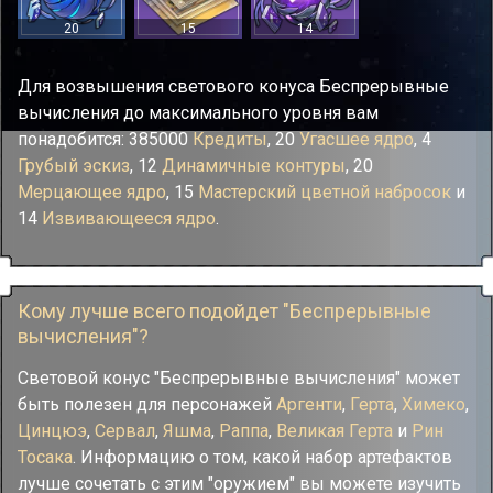
20
15
14
Для возвышения светового конуса Беспрерывные
вычисления до максимального уровня вам
понадобится: 385000
Кредиты
, 20
Угасшее ядро
, 4
Грубый эскиз
, 12
Динамичные контуры
, 20
Мерцающее ядро
, 15
Мастерский цветной набросок
и
14
Извивающееся ядро
.
Кому лучше всего подойдет "Беспрерывные
вычисления"?
Световой конус "Беспрерывные вычисления" может
быть полезен для персонажей
Аргенти
,
Герта
,
Химеко
,
Цинцюэ
,
Сервал
,
Яшма
,
Раппа
,
Великая Герта
и
Рин
Тосака
. Информацию о том, какой набор артефактов
лучше сочетать с этим "оружием" вы можете изучить