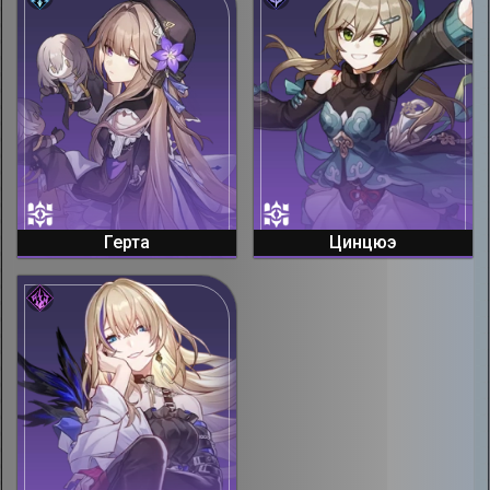
Герта
Цинцюэ