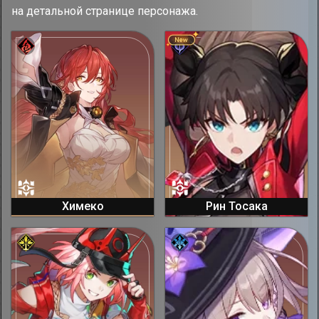
на детальной странице персонажа.
Химеко
Рин Тосака