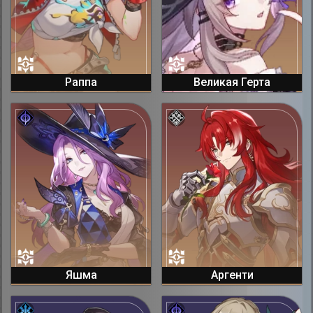
Раппа
Великая Герта
Яшма
Аргенти