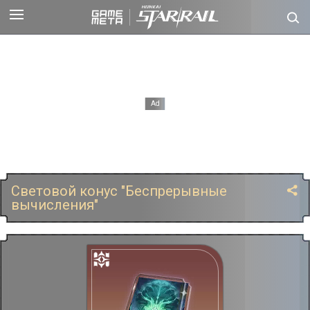
Световой конус "Беспрерывные
вычисления"