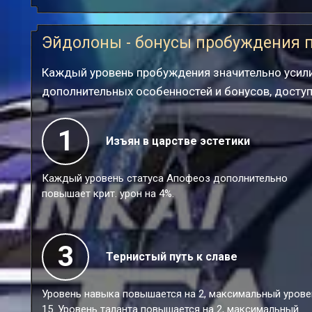
Эйдолоны - бонусы пробуждения 
Каждый уровень пробуждения значительно усили
дополнительных особенностей и бонусов, досту
1
Изъян в царстве эстетики
Каждый уровень статуса Апофеоз дополнительно
повышает крит. урон на 4%.
3
Тернистый путь к славе
Уровень навыка повышается на 2, максимальный урове
15. Уровень таланта повышается на 2, максимальный