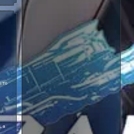
, то
, а