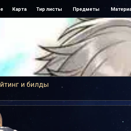
ре
Карта
Тир листы
Предметы
Матери
ейтинг и билды