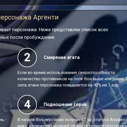
персонажа Аргенти
вает персонажа. Ниже представлен список всех
пных после пробуждения.
2
Смирение агата
Если во время использования сверхспособности
количество противников на поле боя выше или равно 3
сила атаки персонажа повышается на 40% на 1 ход.
4
Подношение горна
нь -
В начале боя персонаж получает 2 ур. статуса Апофеоз
макс. количество уровней эффекта таланта персонажа