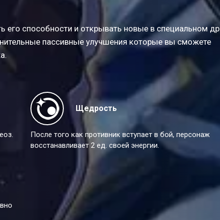
ь его способности и открывать новые в специальном др
нительные пассивные улучшения которые вы сможете
а.
Щедрость
еоз.
После того как противник вступает в бой, персонаж
восстанавливает 2 ед. своей энергии.
авно