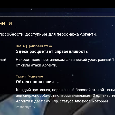
енти
пособности, доступные для персонажа Аргенти.
Навык | Групповая атака
Здесь расцветает справедливость
вный
Наносит всем противникам физический урон, равный 
от силы атаки Аргенти.
Талант | Усиление
Объект почитания
Каждый противник, поражённый базовой атакой, нав
или сверхспособностью, восстанавливает 3 ед. энерги
Аргенти и даёт ему 1 ур. статуса Апофеоз, который
повышает его крит. шанс на 3.25%. Этот эффект может
Развернуть
складываться до 10 раз.