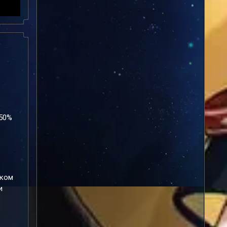
150%
ыком
и