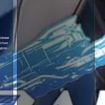
тоянии
остью
 урона