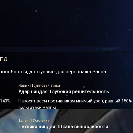
ппа
пособности, доступные для персонажа Раппа.
Навык | Групповая атака
Удар ниндзя: Глубокая решительность
 140%
Наносит всем противникам мнимый урон, равный 150%
силы атаки Раппы.
Талант | Усиление
Техника ниндзя: Шкала выносливости