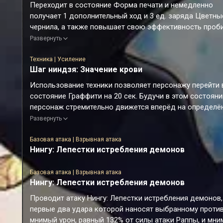
Переходит в состояние Форма печати и немедленно
получает 1 дополнительный ход и 3 ед. заряда Цветны
чернила, а также повышает свою эффективность проб
уязвимости на 50% и эффект пробития на 40%.
Развернуть
Состояние Форма печати усиливает базовую атаку
персонажа и запрещает использование его навыка и
Техника | Усиление
Шаг ниндзя: Значение крови
сверхспособности. После использования усиленной
базовой атаки расходуется 1 ед. заряда Цветные черн
Использование техники позволяет персонажу перейти 
Расход всех единиц заряда Цветные чернила снимает
состояние Граффити на 20 сек. Будучи в этом состояни
состояние Форма печати с персонажа.
персонаж стремительно движется вперёд на определё
расстояние и атакует всех затронутых противников. Во
Развернуть
время стремительного движения персонаж игнорирует 
атаки противников. Использование атаки в состоянии
Базовая атака | Взрывная атака
Нингу: Лепестки истребления демонов
Граффити завершает это состояние. В начале боя,
вызванного атакующим действием, наносит каждой це
ед. урона стойкости вне зависимости от типов их
Базовая атака | Взрывная атака
Нингу: Лепестки истребления демонов
уязвимости и урон пробития, равный 200% от мнимого 
пробития Раппы, а также наносит соседним целям уро
Проводит атаку Нингу: Лепестки истребления демонов,
пробития, равный 180% от её мнимого урона пробития. 
первые два удара которой наносят выбранному проти
же время Раппа восстанавливает 10 ед. энергии.
мнимый урон, равный 132% от силы атаки Раппы, и мн