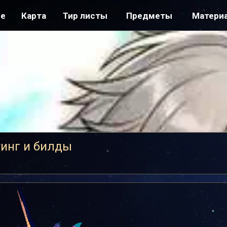
ре
Карта
Тир листы
Предметы
Матери
тинг и билды