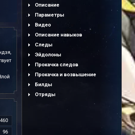
Описание
Параметры
Видео
Описание навыков
Следы
ндзя,
Эйдолоны
твует
Прокачка следов
Прокачка и возвышение
Злой
Билды
Отряды
460
96