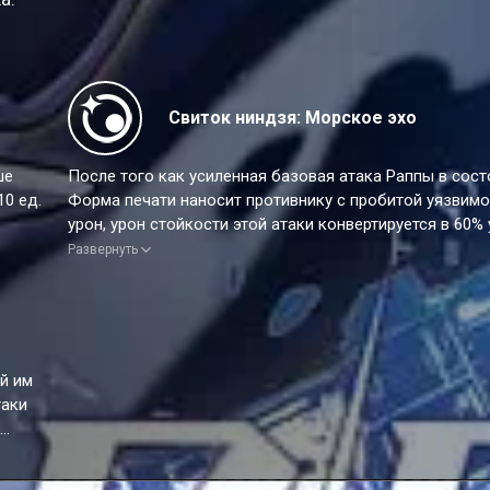
Свиток ниндзя: Морское эхо
ше
После того как усиленная базовая атака Раппы в сос
10 ед.
Форма печати наносит противнику с пробитой уязвим
урон, урон стойкости этой атаки конвертируется в 60%
суперпробития 1 раз.
Развернуть
й им
таки
ития