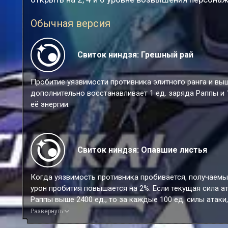
Обычная версия
Свиток ниндзя: Грешный рай
Пробитие уязвимости противника элитного ранга и вы
дополнительно восстанавливает 1 ед. заряда Раппы и 
её энергии.
Свиток ниндзя: Опавшие листья
Когда уязвимость противника пробивается, получаемы
урон пробития повышается на 2%. Если текущая сила а
Раппы выше 2400 ед., то за каждые 100 ед. силы атаки,
превышающих это значение, получаемый им урон проб
Развернуть
повышается на доп. 1% до макс. доп. 8%. Этот эффект