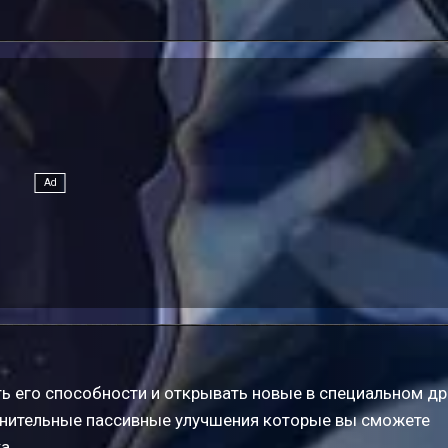
.
имый
чки
т
щим
сти.
ь его способности и открывать новые в специальном др
нительные пассивные улучшения которые вы сможете
а.